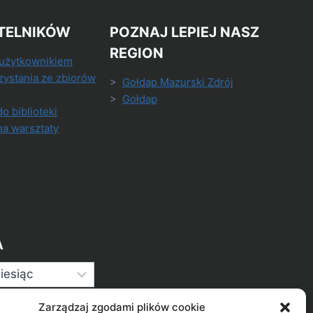
TELNIKÓW
POZNAJ LEPIEJ NASZ
REGION
 użytkownikiem
zystania ze zbiorów
>
Gołdap Mazurski Zdrój
>
Gołdap
do biblioteki
na warsztaty
A
Zarządzaj zgodami plików cookie