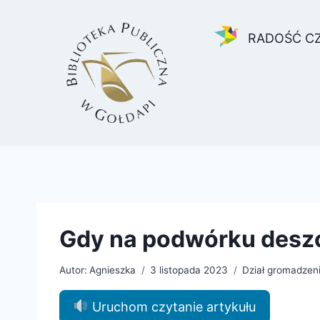
Przejdź
do
RADOŚĆ C
treści
Gdy na podwórku deszc
Autor:
Agnieszka
3 listopada 2023
Dział gromadzeni
Uruchom czytanie artykułu