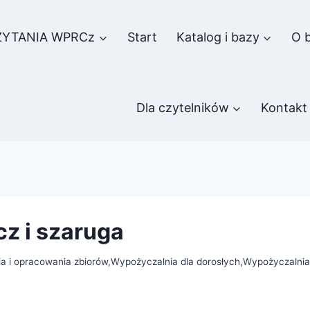
ZYTANIA WPRCz
Start
Katalog i bazy
O b
Dla czytelników
Kontakt
z i szaruga
a i opracowania zbiorów
,
Wypożyczalnia dla dorosłych
,
Wypożyczalnia 