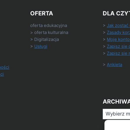
OFERTA
DLA CZY
oferta edukacyjna
>
Jak zostać
> oferta kulturalna
>
Zasady kor
> Digitalizacja
>
Moje konto
>
Usługi
>
Zapisz się 
>
Zapisz się 
>
Ankieta
ności
ci
ARCHIW
Archiwa