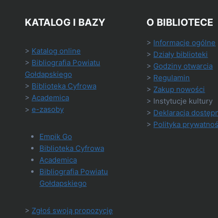
KATALOG I BAZY
O BIBLIOTECE
>
Informacje ogólne
>
Katalog online
>
Działy biblioteki
>
Bibliografia Powiatu
>
Godziny otwarcia
Gołdapskiego
>
Regulamin
>
Biblioteka Cyfrowa
>
Zakup nowości
>
Academica
> Instytucje kultury
>
e-zasoby
>
Deklaracja dostęp
>
Polityka prywatnoś
Empik Go
Biblioteka Cyfrowa
Academica
Bibliografia Powiatu
Gołdapskiego
>
Zgłoś swoją propozycję