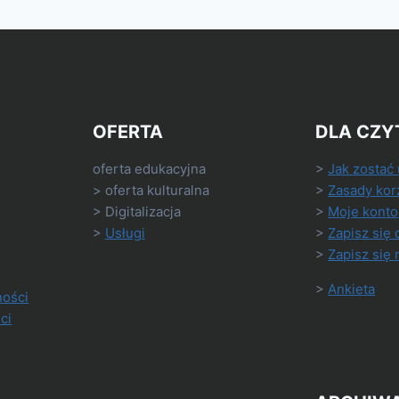
OFERTA
DLA CZY
oferta edukacyjna
>
Jak zostać
> oferta kulturalna
>
Zasady kor
> Digitalizacja
>
Moje konto
>
Usługi
>
Zapisz się 
>
Zapisz się 
>
Ankieta
ności
ci