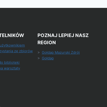
TELNIKÓW
POZNAJ LEPIEJ NASZ
REGION
 użytkownikiem
zystania ze zbiorów
>
Gołdap Mazurski Zdrój
>
Gołdap
do biblioteki
na warsztaty