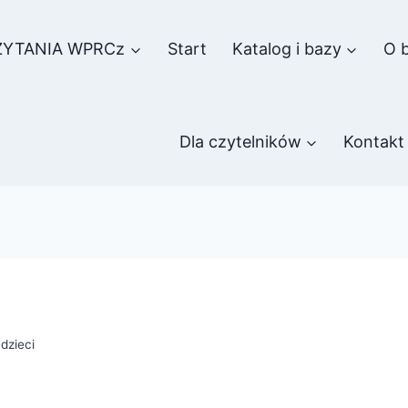
ZYTANIA WPRCz
Start
Katalog i bazy
O b
Dla czytelników
Kontakt
dzieci