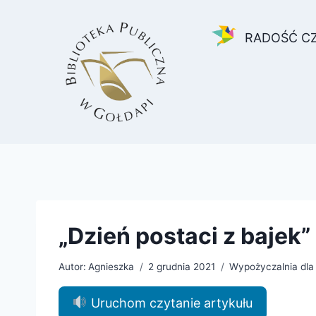
Przejdź
do
RADOŚĆ C
treści
„Dzień postaci z bajek”
Autor:
Agnieszka
2 grudnia 2021
Wypożyczalnia dla 
Uruchom czytanie artykułu