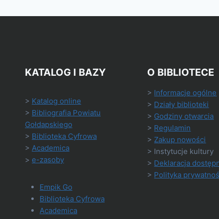
KATALOG I BAZY
O BIBLIOTECE
>
Informacje ogólne
>
Katalog online
>
Działy biblioteki
>
Bibliografia Powiatu
>
Godziny otwarcia
Gołdapskiego
>
Regulamin
>
Biblioteka Cyfrowa
>
Zakup nowości
>
Academica
> Instytucje kultury
>
e-zasoby
>
Deklaracja dostęp
>
Polityka prywatnoś
Empik Go
Biblioteka Cyfrowa
Academica