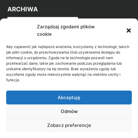
ARCHIWA
Archiwa
Zarządzaj zgodami plików
cookie
Aby zapewnić jak najlepsze wrażenia, korzystamy z technologii, takich
jak pliki cookie, do przechowywania i/lub uzyskiwania dostępu do
informacji o urządzeniu. Zgoda na te technologie pozwoli nam
przetwarzać dane, takie jak zachowanie podczas przeglądania lub
POZNAJ LEPIEJ NASZ REGION
unikalne identyfikatory na tej stronie. Brak wyrażenia zgody lub
wycofanie zgody może niekorzystnie wpłynąć na niektóre cechy i
>
Gołdap Mazurski Zdrój
funkcje.
>
Gołdap
Akceptuję
Odmów
Biblioteka Publiczna w Gołdapi, ul. Partyzantów
Zobacz preferencje
31, 19-500 Gołdap