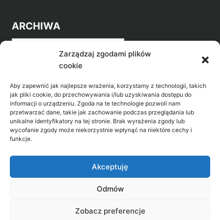
ARCHIWA
Archiwa
Zarządzaj zgodami plików
cookie
Aby zapewnić jak najlepsze wrażenia, korzystamy z technologii, takich
jak pliki cookie, do przechowywania i/lub uzyskiwania dostępu do
informacji o urządzeniu. Zgoda na te technologie pozwoli nam
przetwarzać dane, takie jak zachowanie podczas przeglądania lub
POZNAJ LEPIEJ NASZ REGION
unikalne identyfikatory na tej stronie. Brak wyrażenia zgody lub
wycofanie zgody może niekorzystnie wpłynąć na niektóre cechy i
>
Gołdap Mazurski Zdrój
funkcje.
>
Gołdap
Akceptuję
Odmów
Biblioteka Publiczna w Gołdapi, ul. Partyzantów
Zobacz preferencje
31, 19-500 Gołdap