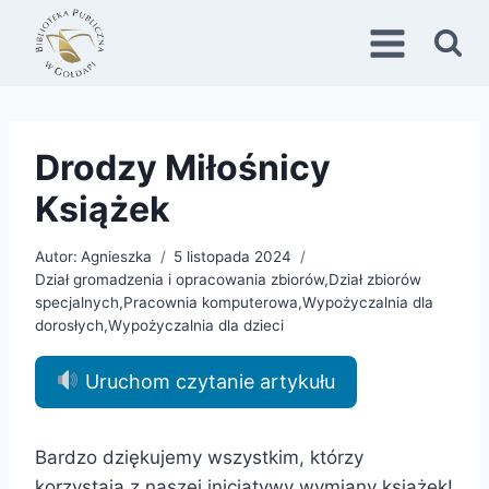
Przejdź
do
treści
Drodzy Miłośnicy
Książek
Autor:
Agnieszka
5 listopada 2024
Dział gromadzenia i opracowania zbiorów
,
Dział zbiorów
specjalnych
,
Pracownia komputerowa
,
Wypożyczalnia dla
dorosłych
,
Wypożyczalnia dla dzieci
Uruchom czytanie artykułu
Bardzo dziękujemy wszystkim, którzy
korzystają z naszej inicjatywy wymiany książek!