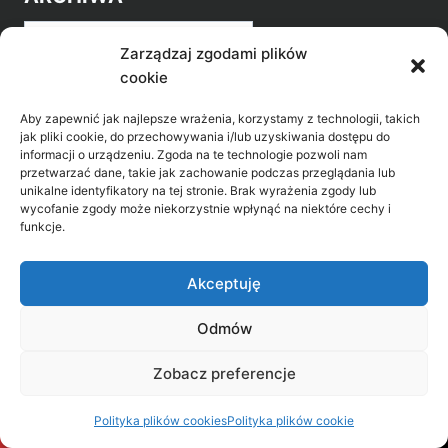
Archiwa
Zarządzaj zgodami plików
cookie
Aby zapewnić jak najlepsze wrażenia, korzystamy z technologii, takich
jak pliki cookie, do przechowywania i/lub uzyskiwania dostępu do
informacji o urządzeniu. Zgoda na te technologie pozwoli nam
przetwarzać dane, takie jak zachowanie podczas przeglądania lub
POZNAJ LEPIEJ NASZ REGION
unikalne identyfikatory na tej stronie. Brak wyrażenia zgody lub
wycofanie zgody może niekorzystnie wpłynąć na niektóre cechy i
>
Gołdap Mazurski Zdrój
funkcje.
>
Gołdap
Akceptuję
Odmów
Biblioteka Publiczna w Gołdapi, ul. Partyzantów
Zobacz preferencje
31, 19-500 Gołdap
Polityka plików cookies
Polityka plików cookie