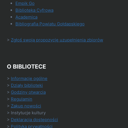
Empik Go
Biblioteka Cyfrowa
Academica
Bibliografia Powiatu Gołdapskiego
>
Zgłoś swoją propozycję uzupełnienia zbiorów
O BIBLIOTECE
>
Informacje ogólne
>
Działy biblioteki
>
Godziny otwarcia
>
Regulamin
>
Zakup nowości
> Instytucje kultury
>
Deklaracja dostępności
>
Polityka prywatności