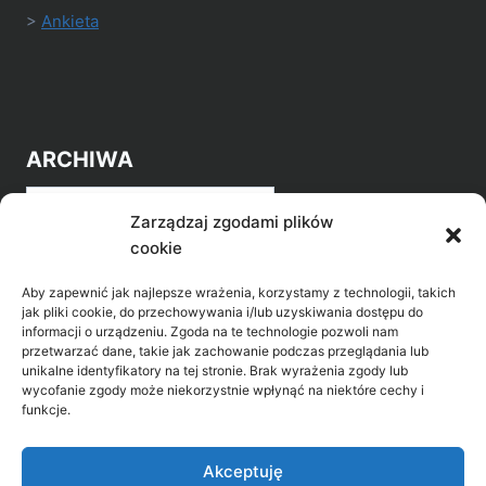
>
Ankieta
ARCHIWA
Archiwa
Zarządzaj zgodami plików
cookie
Aby zapewnić jak najlepsze wrażenia, korzystamy z technologii, takich
jak pliki cookie, do przechowywania i/lub uzyskiwania dostępu do
informacji o urządzeniu. Zgoda na te technologie pozwoli nam
przetwarzać dane, takie jak zachowanie podczas przeglądania lub
POZNAJ LEPIEJ NASZ REGION
unikalne identyfikatory na tej stronie. Brak wyrażenia zgody lub
wycofanie zgody może niekorzystnie wpłynąć na niektóre cechy i
>
Gołdap Mazurski Zdrój
funkcje.
>
Gołdap
Akceptuję