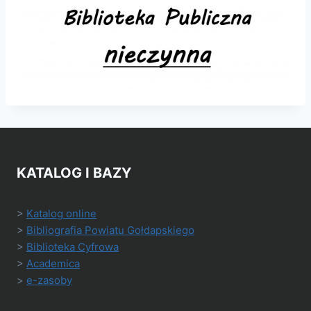
KATALOG I BAZY
>
Katalog online
>
Bibliografia Powiatu Gołdapskiego
>
Biblioteka Cyfrowa
>
Academica
>
e-zasoby