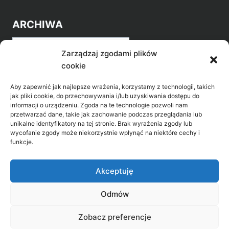
ARCHIWA
Archiwa
Zarządzaj zgodami plików
cookie
Aby zapewnić jak najlepsze wrażenia, korzystamy z technologii, takich
jak pliki cookie, do przechowywania i/lub uzyskiwania dostępu do
informacji o urządzeniu. Zgoda na te technologie pozwoli nam
przetwarzać dane, takie jak zachowanie podczas przeglądania lub
POZNAJ LEPIEJ NASZ REGION
unikalne identyfikatory na tej stronie. Brak wyrażenia zgody lub
wycofanie zgody może niekorzystnie wpłynąć na niektóre cechy i
>
Gołdap Mazurski Zdrój
funkcje.
>
Gołdap
Akceptuję
Odmów
Biblioteka Publiczna w Gołdapi, ul. Partyzantów
Zobacz preferencje
31, 19-500 Gołdap