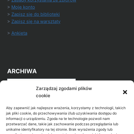
>
Moje konto
>
Zapisz się do biblioteki
>
Zapisz się na warsztaty
>
Ankieta
ARCHIWA
Archiwa
Zarządzaj zgodami plików
cookie
Aby zapewnić jak najlepsze wrażenia, korzystamy z technologii, takich
jak pliki cookie, do przechowywania i/lub uzyskiwania dostępu do
informacji o urządzeniu. Zgoda na te technologie pozwoli nam
przetwarzać dane, takie jak zachowanie podczas przeglądania lub
POZNAJ LEPIEJ NASZ REGION
unikalne identyfikatory na tej stronie. Brak wyrażenia zgody lub