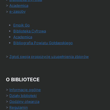
>
Academica
>
e-zasoby
Empik Go
Biblioteka Cyfrowa
Academica
Bibliografia Powiatu Gołdapskiego
>
Zgłoś swoją propozycję uzupełnienia zbiorów
O BIBLIOTECE
>
Informacje ogólne
>
Działy biblioteki
>
Godziny otwarcia
>
Regulamin