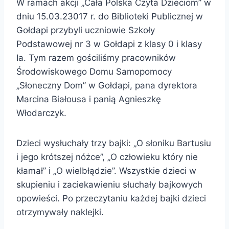
W ramach akcji „Cała Polska Czyta Dzieciom” w
dniu 15.03.23017 r. do Biblioteki Publicznej w
Gołdapi przybyli uczniowie Szkoły
Podstawowej nr 3 w Gołdapi z klasy 0 i klasy
Ia. Tym razem gościliśmy pracowników
Środowiskowego Domu Samopomocy
„Słoneczny Dom” w Gołdapi, pana dyrektora
Marcina Białousa i panią Agnieszkę
Włodarczyk.
Dzieci wysłuchały trzy bajki: „O słoniku Bartusiu
i jego krótszej nóżce”, „O człowieku który nie
kłamał” i „O wielbłądzie”. Wszystkie dzieci w
skupieniu i zaciekawieniu słuchały bajkowych
opowieści. Po przeczytaniu każdej bajki dzieci
otrzymywały naklejki.