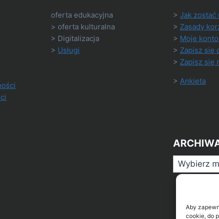
oferta edukacyjna
>
Jak zostać
> oferta kulturalna
>
Zasady kor
> Digitalizacja
>
Moje konto
>
Usługi
>
Zapisz się 
>
Zapisz się 
>
Ankieta
ności
ci
ARCHIW
Archiwa
Aby zapewnić
cookie, do 