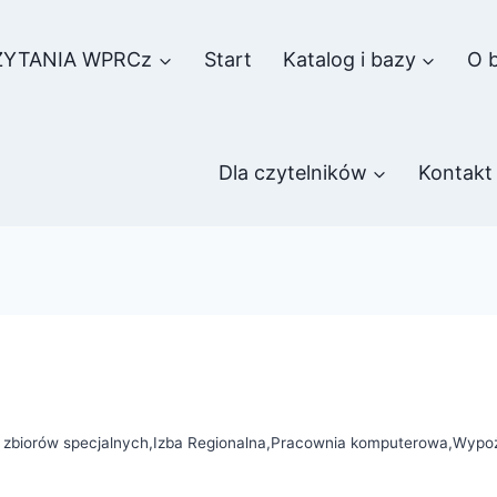
ZYTANIA WPRCz
Start
Katalog i bazy
O b
Dla czytelników
Kontakt
ł zbiorów specjalnych
,
Izba Regionalna
,
Pracownia komputerowa
,
Wypoż