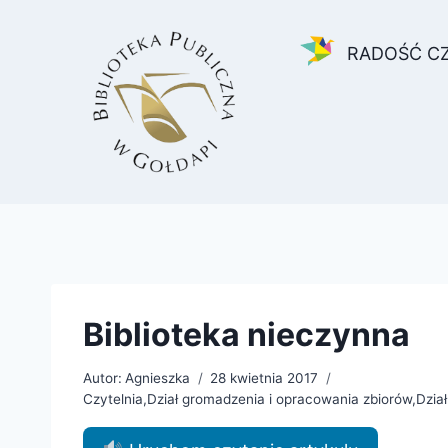
Przejdź
do
RADOŚĆ C
treści
Biblioteka nieczynna
Autor:
Agnieszka
28 kwietnia 2017
Czytelnia
,
Dział gromadzenia i opracowania zbiorów
,
Dzia