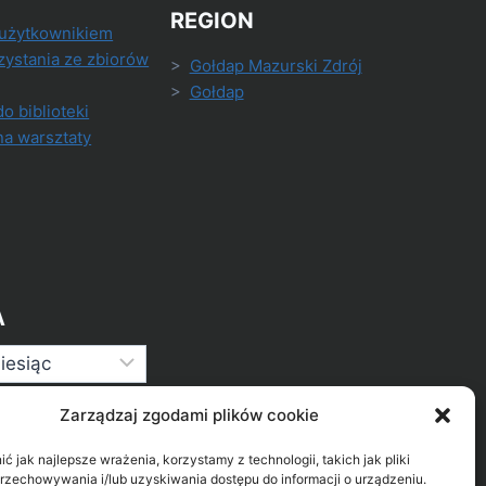
REGION
 użytkownikiem
zystania ze zbiorów
>
Gołdap Mazurski Zdrój
>
Gołdap
do biblioteki
na warsztaty
A
Zarządzaj zgodami plików cookie
 jak najlepsze wrażenia, korzystamy z technologii, takich jak pliki
przechowywania i/lub uzyskiwania dostępu do informacji o urządzeniu.