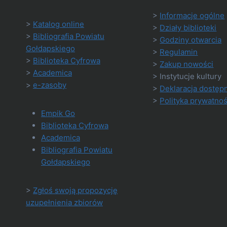
>
Informacje ogólne
>
Katalog online
>
Działy biblioteki
>
Bibliografia Powiatu
>
Godziny otwarcia
Gołdapskiego
>
Regulamin
>
Biblioteka Cyfrowa
>
Zakup nowości
>
Academica
> Instytucje kultury
>
e-zasoby
>
Deklaracja dostęp
>
Polityka prywatnoś
Empik Go
Biblioteka Cyfrowa
Academica
Bibliografia Powiatu
Gołdapskiego
>
Zgłoś swoją propozycję
uzupełnienia zbiorów