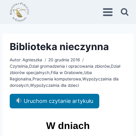
Przejdź
do
treści
Biblioteka nieczynna
Autor:
Agnieszka
20 grudnia 2016
Czytelnia
,
Dział gromadzenia i opracowania zbiorów
,
Dział
zbiorów specjalnych
,
Filia w Grabowie
,
Izba
Regionalna
,
Pracownia komputerowa
,
Wypożyczalnia dla
dorosłych
,
Wypożyczalnia dla dzieci
Uruchom czytanie artykułu
W dniach