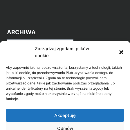
ARCHIWA
Archiwa
Zarządzaj zgodami plików
cookie
Aby zapewnić jak najlepsze wrażenia, korzystamy z technologii, takich
jak pliki cookie, do przechowywania i/lub uzyskiwania dostępu do
informacji o urządzeniu. Zgoda na te technologie pozwoli nam
przetwarzać dane, takie jak zachowanie podczas przeglądania lub
POZNAJ LEPIEJ NASZ REGION
unikalne identyfikatory na tej stronie. Brak wyrażenia zgody lub
wycofanie zgody może niekorzystnie wpłynąć na niektóre cechy i
>
Gołdap Mazurski Zdrój
funkcje.
>
Gołdap
Akceptuję
Odmów