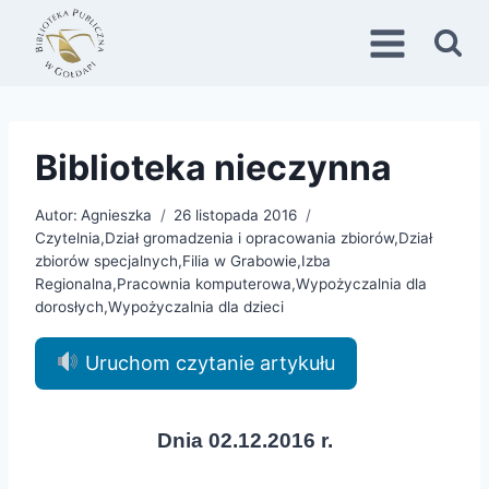
Przejdź
do
treści
Biblioteka nieczynna
Autor:
Agnieszka
26 listopada 2016
Czytelnia
,
Dział gromadzenia i opracowania zbiorów
,
Dział
zbiorów specjalnych
,
Filia w Grabowie
,
Izba
Regionalna
,
Pracownia komputerowa
,
Wypożyczalnia dla
dorosłych
,
Wypożyczalnia dla dzieci
Uruchom czytanie artykułu
Dnia 02.12.2016 r.