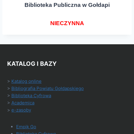
Biblioteka Publiczna w Gołdapi
NIECZYNNA
KATALOG I BAZY
>
Katalog online
>
Bibliografia Powiatu Gołdapskiego
>
Biblioteka Cyfrowa
>
Academica
>
e-zasoby
Empik Go
Biblioteka Cyfrowa