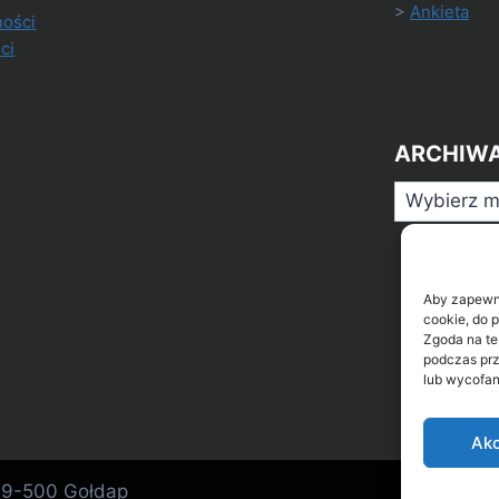
>
Ankieta
ności
ci
ARCHIW
Archiwa
Aby zapewnić
cookie, do 
Zgoda na te
podczas prz
lub wycofan
Akc
 19-500 Gołdap