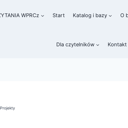
ZYTANIA WPRCz
Start
Katalog i bazy
O b
Dla czytelników
Kontakt
,
Projekty