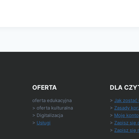
OFERTA
DLA CZY
oferta edukacyjna
>
Jak zostać
> oferta kulturalna
>
Zasady kor
> Digitalizacja
>
Moje konto
>
Usługi
>
Zapisz się 
>
Zapisz się 