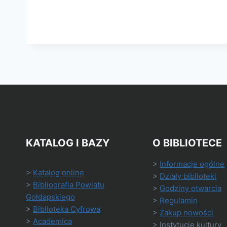
KATALOG I BAZY
O BIBLIOTECE
>
Informacje ogólne
>
Katalog online
>
Działy biblioteki
>
Bibliografia Powiatu
>
Godziny otwarcia
Gołdapskiego
>
Regulamin
>
Biblioteka Cyfrowa
>
Zakup nowości
>
Academica
> Instytucje kultury