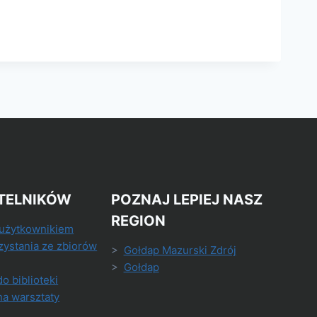
TELNIKÓW
POZNAJ LEPIEJ NASZ
REGION
 użytkownikiem
zystania ze zbiorów
>
Gołdap Mazurski Zdrój
>
Gołdap
do biblioteki
na warsztaty