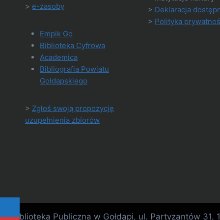
>
e-zasoby
>
Deklaracja dostęp
>
Polityka prywatnoś
Empik Go
Biblioteka Cyfrowa
Academica
Bibliografia Powiatu
Gołdapskiego
>
Zgłoś swoją propozycję
uzupełnienia zbiorów
Biblioteka Publiczna w Gołdapi, ul. Partyzantów 31,