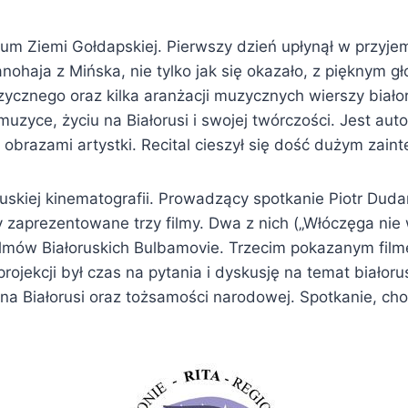
um Ziemi Gołdapskiej. Pierwszy dzień upłynął w przyjem
anohaja z Mińska, nie tylko jak się okazało, z pięknym 
cznego oraz kilka aranżacji muzycznych wierszy białoru
uzyce, życiu na Białorusi i swojej twórczości. Jest auto
z obrazami artystki. Recital cieszył się dość dużym zai
ruskiej kinematografii. Prowadzący spotkanie Piotr Dud
y zaprezentowane trzy filmy. Dwa z nich („Włóczęga nie 
ilmów Białoruskich Bulbamovie. Trzecim pokazanym film
o projekcji był czas na pytania i dyskusję na temat biał
na Białorusi oraz tożsamości narodowej. Spotkanie, cho