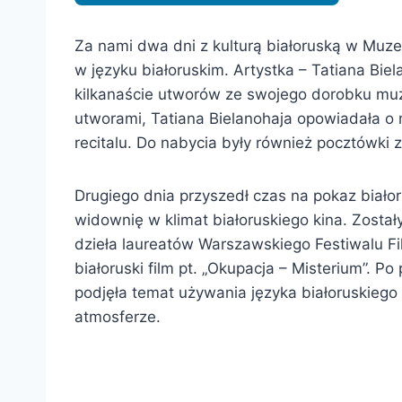
Za nami dwa dni z kulturą białoruską w Muze
w języku białoruskim. Artystka – Tatiana Biel
kilkanaście utworów ze swojego dorobku muzy
utworami, Tatiana Bielanohaja opowiadała o m
recitalu. Do nabycia były również pocztówki 
Drugiego dnia przyszedł czas na pokaz biało
widownię w klimat białoruskiego kina. Został
dzieła laureatów Warszawskiego Festiwalu F
białoruski film pt. „Okupacja – Misterium”. P
podjęła temat używania języka białoruskiego 
atmosferze.