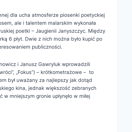
nej dla ucha atmosferze piosenki poetyckiej
głosem, ale i talentem malarskim wykonała
skiej poetki – Jaugienii Janyszczyc. Między
rką 6 płyt. Dwie z nich można było kupić po
nteresowaniem publiczności.
anowicz i Janusz Gawryluk wprowadzili
wróci”, „Fokus”) – krótkometrażowe – to
em był uważany za najlepszy jak dotąd
oruskiego kina, jednak większość zebranych
ć w mniejszym gronie upłynęło w miłej