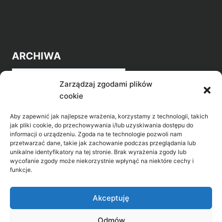
ARCHIWA
Archiwa
Zarządzaj zgodami plików
cookie
Aby zapewnić jak najlepsze wrażenia, korzystamy z technologii, takich
jak pliki cookie, do przechowywania i/lub uzyskiwania dostępu do
informacji o urządzeniu. Zgoda na te technologie pozwoli nam
przetwarzać dane, takie jak zachowanie podczas przeglądania lub
POZNAJ LEPIEJ NASZ REGION
unikalne identyfikatory na tej stronie. Brak wyrażenia zgody lub
wycofanie zgody może niekorzystnie wpłynąć na niektóre cechy i
>
Gołdap Mazurski Zdrój
funkcje.
>
Gołdap
Akceptuję
Odmów