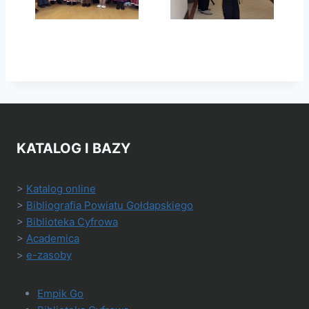
KATALOG I BAZY
>
Katalog online
>
Bibliografia Powiatu Gołdapskiego
>
Biblioteka Cyfrowa
>
Academica
>
e-zasoby
Empik Go