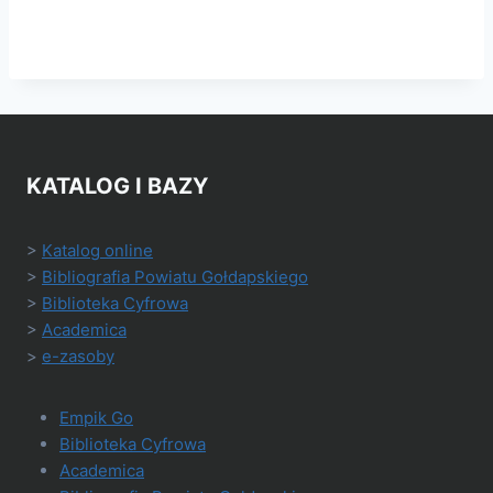
KATALOG I BAZY
>
Katalog online
>
Bibliografia Powiatu Gołdapskiego
>
Biblioteka Cyfrowa
>
Academica
>
e-zasoby
Empik Go
Biblioteka Cyfrowa
Academica