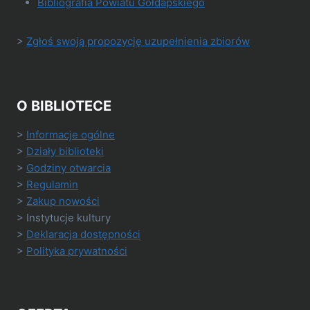
Bibliografia Powiatu Gołdapskiego
>
Zgłoś swoją propozycję uzupełnienia zbiorów
O BIBLIOTECE
>
Informacje ogólne
>
Działy biblioteki
>
Godziny otwarcia
>
Regulamin
>
Zakup nowości
> Instytucje kultury
>
Deklaracja dostępności
>
Polityka prywatności