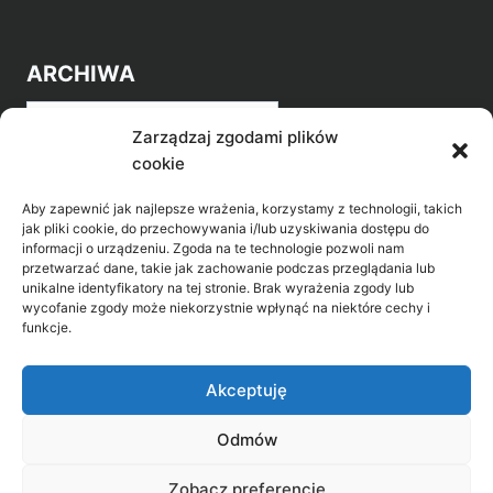
ARCHIWA
Archiwa
Zarządzaj zgodami plików
cookie
Aby zapewnić jak najlepsze wrażenia, korzystamy z technologii, takich
jak pliki cookie, do przechowywania i/lub uzyskiwania dostępu do
informacji o urządzeniu. Zgoda na te technologie pozwoli nam
przetwarzać dane, takie jak zachowanie podczas przeglądania lub
POZNAJ LEPIEJ NASZ REGION
unikalne identyfikatory na tej stronie. Brak wyrażenia zgody lub
wycofanie zgody może niekorzystnie wpłynąć na niektóre cechy i
>
Gołdap Mazurski Zdrój
funkcje.
>
Gołdap
Akceptuję
Odmów
Biblioteka Publiczna w Gołdapi, ul. Partyzantów
Zobacz preferencje