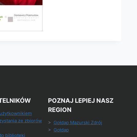
TELNIKÓW
POZNAJ LEPIEJ NASZ
REGION
 użytkownikiem
zystania ze zbiorów
>
Gołdap Mazurski Zdrój
>
Gołdap
do biblioteki