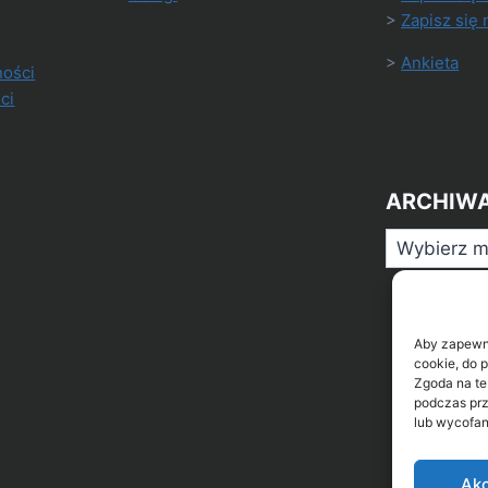
>
Zapisz się 
>
Ankieta
ności
ci
ARCHIW
Archiwa
Aby zapewnić
cookie, do 
Zgoda na te
podczas prz
lub wycofan
Akc