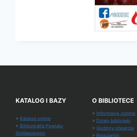
KATALOG I BAZY
O BIBLIOTECE
>
Informacje ogólne
>
Katalog online
>
Działy biblioteki
>
Bibliografia Powiatu
>
Godziny otwarcia
Gołdapskiego
>
Regulamin