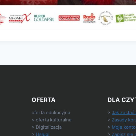
OFERTA
DLA CZY
oferta edukacyjna
>
Jak zostać
> oferta kulturalna
>
Zasady kor
> Digitalizacja
>
Moje konto
>
Usługi
>
Zapisz się 