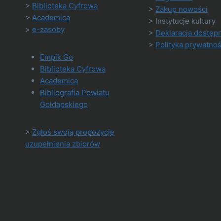
>
Biblioteka Cyfrowa
>
Zakup nowości
>
Academica
> Instytucje kultury
>
e-zasoby
>
Deklaracja dostęp
>
Polityka prywatnoś
Empik Go
Biblioteka Cyfrowa
Academica
Bibliografia Powiatu
Gołdapskiego
>
Zgłoś swoją propozycję
uzupełnienia zbiorów