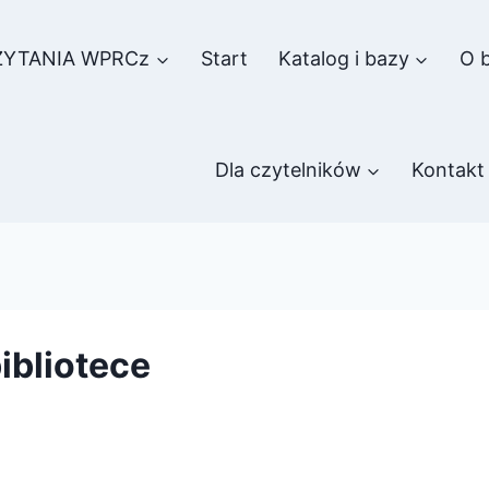
ZYTANIA WPRCz
Start
Katalog i bazy
O b
Dla czytelników
Kontakt
ibliotece