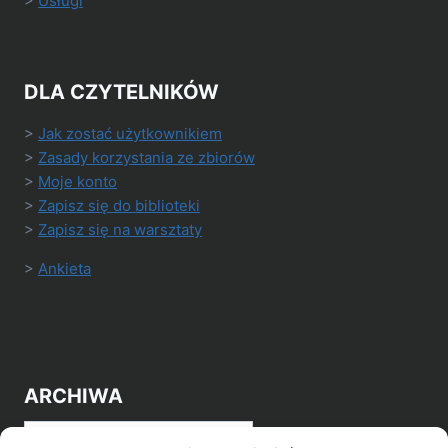
>
Usługi
DLA CZYTELNIKÓW
>
Jak zostać użytkownikiem
>
Zasady korzystania ze zbiorów
>
Moje konto
>
Zapisz się do biblioteki
>
Zapisz się na warsztaty
>
Ankieta
ARCHIWA
Archiwa