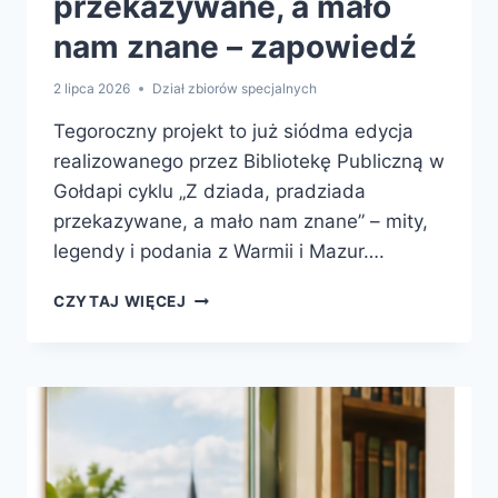
przekazywane, a mało
nam znane – zapowiedź
2 lipca 2026
Dział zbiorów specjalnych
Tegoroczny projekt to już siódma edycja
realizowanego przez Bibliotekę Publiczną w
Gołdapi cyklu „Z dziada, pradziada
przekazywane, a mało nam znane” – mity,
legendy i podania z Warmii i Mazur….
Z
CZYTAJ WIĘCEJ
DZIADA,
PRADZIADA
PRZEKAZYWANE,
A
MAŁO
NAM
ZNANE
–