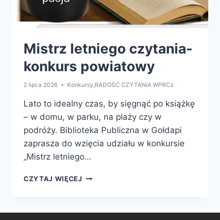
Mistrz letniego czytania-
konkurs powiatowy
2 lipca 2026
Konkursy
,
RADOŚĆ CZYTANIA WPRCz
Lato to idealny czas, by sięgnąć po książkę
– w domu, w parku, na plaży czy w
podróży. Biblioteka Publiczna w Gołdapi
zaprasza do wzięcia udziału w konkursie
„Mistrz letniego…
MISTRZ
CZYTAJ WIĘCEJ
LETNIEGO
CZYTANIA-
KONKURS
POWIATOWY