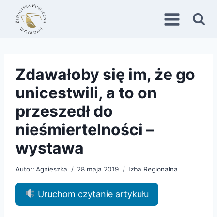
Przejdź
do
treści
Zdawałoby się im, że go
unicestwili, a to on
przeszedł do
nieśmiertelności –
wystawa
Autor:
Agnieszka
28 maja 2019
Izba Regionalna
Uruchom czytanie artykułu