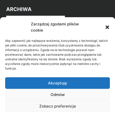
ARCHIWA
Archiwa
Zarządzaj zgodami plików
cookie
Aby zapewnić jak najlepsze wrażenia, korzystamy z technologii, takich
jak pliki cookie, do przechowywania i/lub uzyskiwania dostępu do
informacji o urządzeniu. Zgoda na te technologie pozwoli nam
przetwarzać dane, takie jak zachowanie podczas przeglądania lub
POZNAJ LEPIEJ NASZ REGION
unikalne identyfikatory na tej stronie. Brak wyrażenia zgody lub
wycofanie zgody może niekorzystnie wpłynąć na niektóre cechy i
>
Gołdap Mazurski Zdrój
funkcje.
>
Gołdap
Akceptuję
Odmów
Biblioteka Publiczna w Gołdapi, ul. Partyzantów
Zobacz preferencje
31, 19-500 Gołdap