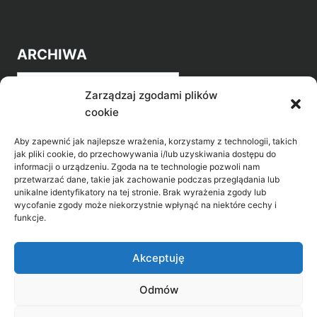
ARCHIWA
Archiwa
Zarządzaj zgodami plików
cookie
Aby zapewnić jak najlepsze wrażenia, korzystamy z technologii, takich
jak pliki cookie, do przechowywania i/lub uzyskiwania dostępu do
informacji o urządzeniu. Zgoda na te technologie pozwoli nam
przetwarzać dane, takie jak zachowanie podczas przeglądania lub
POZNAJ LEPIEJ NASZ REGION
unikalne identyfikatory na tej stronie. Brak wyrażenia zgody lub
wycofanie zgody może niekorzystnie wpłynąć na niektóre cechy i
>
Gołdap Mazurski Zdrój
funkcje.
>
Gołdap
Akceptuję
Odmów
Biblioteka Publiczna w Gołdapi, ul. Partyzantów