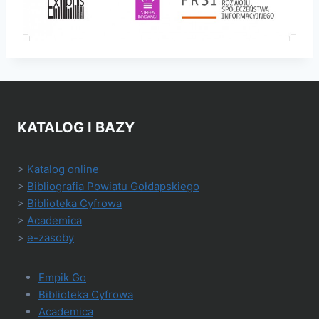
KATALOG I BAZY
>
Katalog online
>
Bibliografia Powiatu Gołdapskiego
>
Biblioteka Cyfrowa
>
Academica
>
e-zasoby
Empik Go
Biblioteka Cyfrowa
Academica