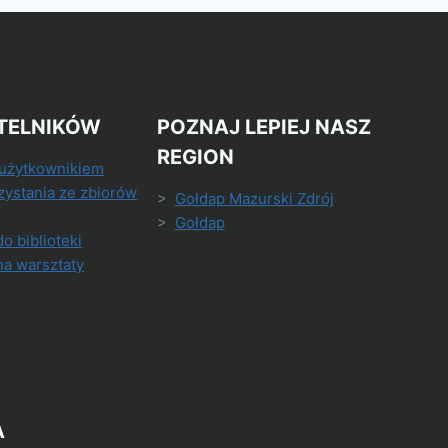
TELNIKÓW
POZNAJ LEPIEJ NASZ
REGION
 użytkownikiem
zystania ze zbiorów
>
Gołdap Mazurski Zdrój
>
Gołdap
do biblioteki
na warsztaty
A