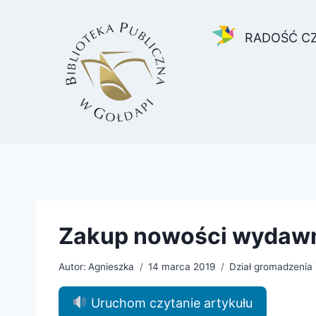
Przejdź
do
RADOŚĆ C
treści
Zakup nowości wydawni
Autor:
Agnieszka
14 marca 2019
Dział gromadzenia 
Uruchom czytanie artykułu