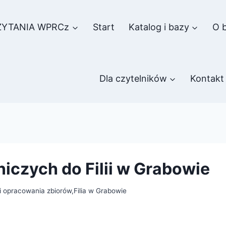
ZYTANIA WPRCz
Start
Katalog i bazy
O b
Dla czytelników
Kontakt
czych do Filii w Grabowie
i opracowania zbiorów
,
Filia w Grabowie