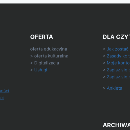
OFERTA
DLA CZY
oferta edukacyjna
>
Jak zostać
> oferta kulturalna
>
Zasady kor
> Digitalizacja
>
Moje konto
>
Usługi
>
Zapisz się 
>
Zapisz się 
>
Ankieta
ności
ci
ARCHIW