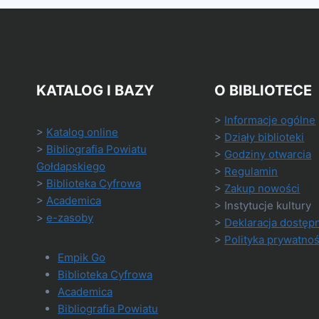
KATALOG I BAZY
O BIBLIOTECE
>
Informacje ogólne
>
Katalog online
>
Działy biblioteki
>
Bibliografia Powiatu
>
Godziny otwarcia
Gołdapskiego
>
Regulamin
>
Biblioteka Cyfrowa
>
Zakup nowości
>
Academica
> Instytucje kultury
>
e-zasoby
>
Deklaracja dostęp
>
Polityka prywatnoś
Empik Go
Biblioteka Cyfrowa
Academica
Bibliografia Powiatu