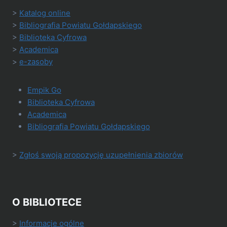
>
Katalog online
>
Bibliografia Powiatu Gołdapskiego
>
Biblioteka Cyfrowa
>
Academica
>
e-zasoby
Empik Go
Biblioteka Cyfrowa
Academica
Bibliografia Powiatu Gołdapskiego
>
Zgłoś swoją propozycję uzupełnienia zbiorów
O BIBLIOTECE
>
Informacje ogólne