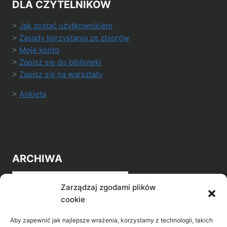
DLA CZYTELNIKÓW
>
Jak zostać użytkownikiem
>
Zasady korzystania ze zbiorów
>
Moje konto
>
Zapisz się do biblioteki
>
Zapisz się na warsztaty
>
Ankieta
ARCHIWA
Archiwa
Zarządzaj zgodami plików
cookie
Aby zapewnić jak najlepsze wrażenia, korzystamy z technologii, takich