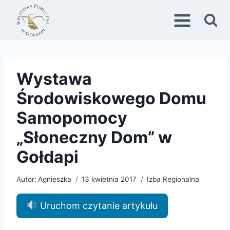
Przejdź
do
treści
Wystawa
Środowiskowego Domu
Samopomocy
„Słoneczny Dom” w
Gołdapi
Autor:
Agnieszka
13 kwietnia 2017
Izba Regionalna
Uruchom czytanie artykułu