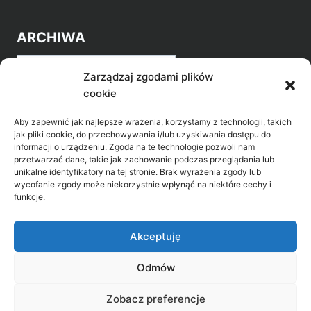
ARCHIWA
Archiwa
Zarządzaj zgodami plików
cookie
Aby zapewnić jak najlepsze wrażenia, korzystamy z technologii, takich
jak pliki cookie, do przechowywania i/lub uzyskiwania dostępu do
informacji o urządzeniu. Zgoda na te technologie pozwoli nam
przetwarzać dane, takie jak zachowanie podczas przeglądania lub
POZNAJ LEPIEJ NASZ REGION
unikalne identyfikatory na tej stronie. Brak wyrażenia zgody lub
wycofanie zgody może niekorzystnie wpłynąć na niektóre cechy i
>
Gołdap Mazurski Zdrój
funkcje.
>
Gołdap
Akceptuję
Odmów
Biblioteka Publiczna w Gołdapi, ul. Partyzantów
Zobacz preferencje
31, 19-500 Gołdap