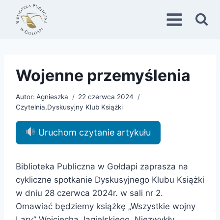
Przejdź
do
treści
Wojenne przemyślenia
Autor:
Agnieszka
22 czerwca 2024
Czytelnia
,
Dyskusyjny Klub Książki
Uruchom czytanie artykułu
Biblioteka Publiczna w Gołdapi
zaprasza na
cykliczne spotkanie Dyskusyjnego Klubu Książki
w dniu 28 czerwca 2024r. w sali nr 2.
Omawiać będziemy książkę „Wszystkie wojny
Lary” Wojciecha Jagielskiego. Niezwykły