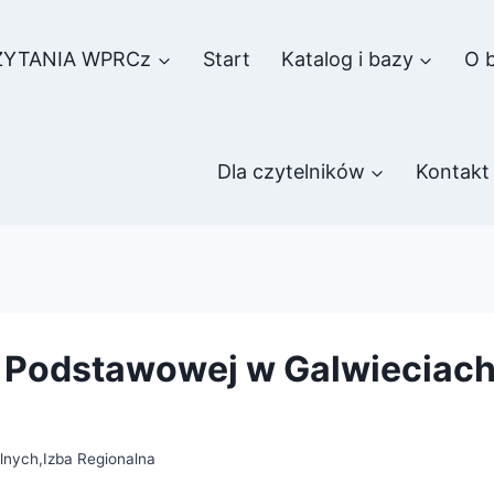
ZYTANIA WPRCz
Start
Katalog i bazy
O b
Dla czytelników
Kontakt
 Podstawowej w Galwieciach 
alnych
,
Izba Regionalna