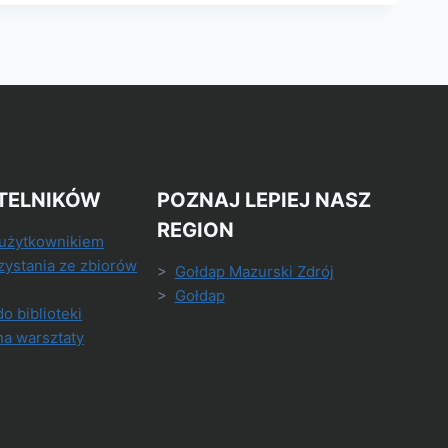
TELNIKÓW
POZNAJ LEPIEJ NASZ
REGION
 użytkownikiem
zystania ze zbiorów
>
Gołdap Mazurski Zdrój
>
Gołdap
do biblioteki
na warsztaty