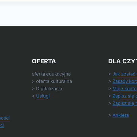
OFERTA
DLA CZY
oferta edukacyjna
>
Jak zostać
> oferta kulturalna
>
Zasady kor
> Digitalizacja
>
Moje konto
>
Usługi
>
Zapisz się 
>
Zapisz się 
>
Ankieta
ności
ci