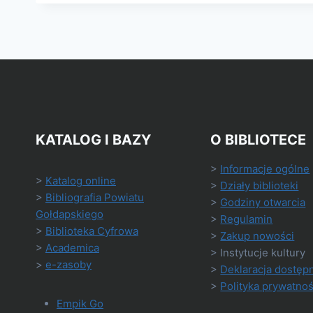
KATALOG I BAZY
O BIBLIOTECE
>
Informacje ogólne
>
Katalog online
>
Działy biblioteki
>
Bibliografia Powiatu
>
Godziny otwarcia
Gołdapskiego
>
Regulamin
>
Biblioteka Cyfrowa
>
Zakup nowości
>
Academica
> Instytucje kultury
>
e-zasoby
>
Deklaracja dostęp
>
Polityka prywatnoś
Empik Go