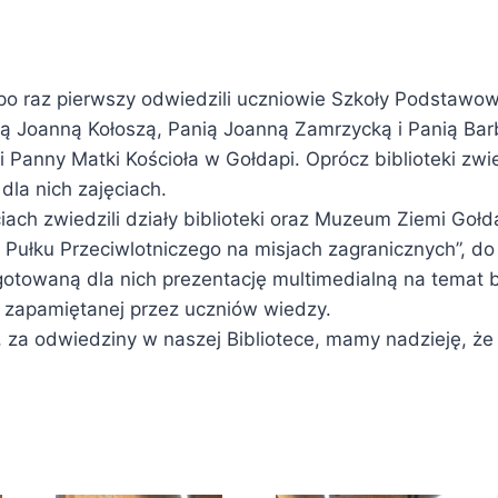
 po raz pierwszy odwiedzili uczniowie Szkoły Podstawo
ią Joanną Kołoszą, Panią Joanną Zamrzycką i Panią Ba
yi Panny Matki Kościoła w Gołdapi. Oprócz biblioteki z
dla nich zajęciach.
ch zwiedzili działy biblioteki oraz Muzeum Ziemi Gołd
o Pułku Przeciwlotniczego na misjach zagranicznych”,
otowaną dla nich prezentację multimedialną na temat 
m zapamiętanej przez uczniów wiedzy.
za odwiedziny w naszej Bibliotece, mamy nadzieję, że 