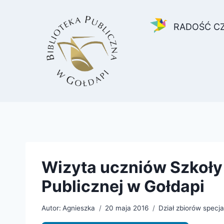
Przejdź
do
RADOŚĆ C
treści
Wizyta uczniów Szkoły
Publicznej w Gołdapi
Autor:
Agnieszka
20 maja 2016
Dział zbiorów specj