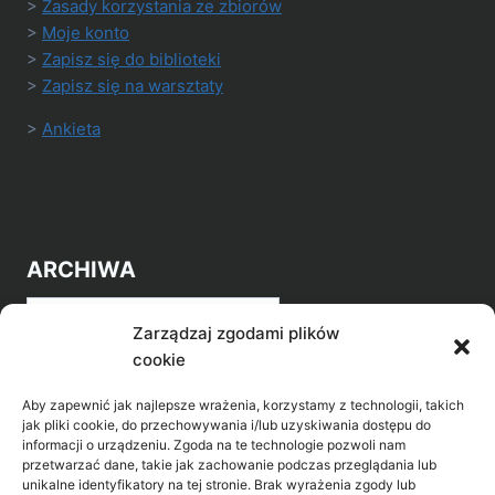
>
Zasady korzystania ze zbiorów
>
Moje konto
>
Zapisz się do biblioteki
>
Zapisz się na warsztaty
>
Ankieta
ARCHIWA
Archiwa
Zarządzaj zgodami plików
cookie
Aby zapewnić jak najlepsze wrażenia, korzystamy z technologii, takich
jak pliki cookie, do przechowywania i/lub uzyskiwania dostępu do
informacji o urządzeniu. Zgoda na te technologie pozwoli nam
przetwarzać dane, takie jak zachowanie podczas przeglądania lub
POZNAJ LEPIEJ NASZ REGION
unikalne identyfikatory na tej stronie. Brak wyrażenia zgody lub