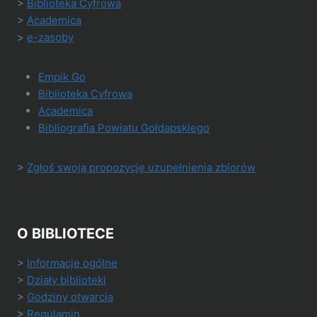
>
Biblioteka Cyfrowa
>
Academica
>
e-zasoby
Empik Go
Biblioteka Cyfrowa
Academica
Bibliografia Powiatu Gołdapskiego
>
Zgłoś swoją propozycję uzupełnienia zbiorów
O BIBLIOTECE
>
Informacje ogólne
>
Działy biblioteki
>
Godziny otwarcia
>
Regulamin