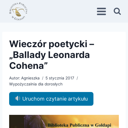
Przejdź
do
treści
Wieczór poetycki –
„Ballady Leonarda
Cohena”
Autor:
Agnieszka
5 stycznia 2017
Wypożyczalnia dla dorosłych
Uruchom czytanie artykułu