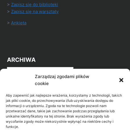
>
Zapisz się do biblioteki
>
Zapisz się na warsztaty
>
Ankieta
ARCHIWA
Archiwa
Zarządzaj zgodami plików
cookie
Aby zapewnić jak najlepsze wrażenia, korzystamy z technologii, takich
jak pliki cookie, do przechowywania i/lub uzyskiwania dostępu do
informacji o urządzeniu. Zgoda na te technologie pozwoli nam
przetwarzać dane, takie jak zachowanie podczas przeglądania lub
POZNAJ LEPIEJ NASZ REGION
unikalne identyfikatory na tej stronie. Brak wyrażenia zgody lub
wycofanie zgody może niekorzystnie wpłynąć na niektóre cechy i
>
Gołdap Mazurski Zdrój
funkcje.