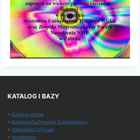
KATALOG I BAZY
>
Katalog online
>
Bibliografia Powiatu Gołdapskiego
>
Biblioteka Cyfrowa
>
Academica