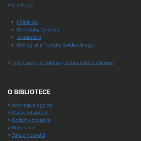
>
e-zasoby
Empik Go
Biblioteka Cyfrowa
Academica
Bibliografia Powiatu Gołdapskiego
>
Zgłoś swoją propozycję uzupełnienia zbiorów
O BIBLIOTECE
>
Informacje ogólne
>
Działy biblioteki
>
Godziny otwarcia
>
Regulamin
>
Zakup nowości