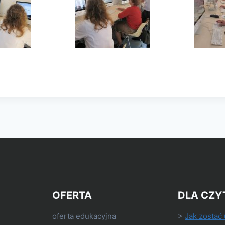
OFERTA
DLA CZY
oferta edukacyjna
>
Jak zostać