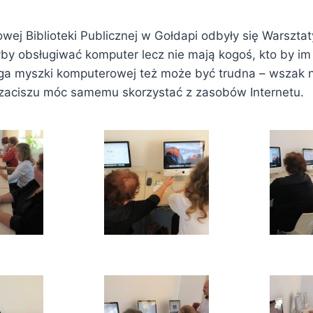
wej Biblioteki Publicznej w Gołdapi odbyły się Warszta
łyby obsługiwać komputer lecz nie mają kogoś, kto by i
a myszki komputerowej też może być trudna – wszak ni
aciszu móc samemu skorzystać z zasobów Internetu.