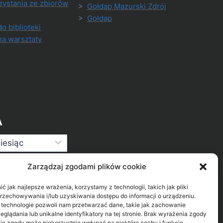
zystania ze zbiorów
>
Gołdap Mazurski Zdrój
>
Gołdap
do biblioteki
na warsztaty
A
Zarządzaj zgodami plików cookie
 jak najlepsze wrażenia, korzystamy z technologii, takich jak pliki
przechowywania i/lub uzyskiwania dostępu do informacji o urządzeniu.
 technologie pozwoli nam przetwarzać dane, takie jak zachowanie
eglądania lub unikalne identyfikatory na tej stronie. Brak wyrażenia zgody
ie zgody może niekorzystnie wpłynąć na niektóre cechy i funkcje.