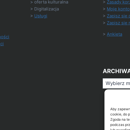
> oferta kulturalna
>
Zasady kor
> Digitalizacja
>
Moje konto
>
Usługi
>
Zapisz się 
>
Zapisz się 
>
Ankieta
ności
ci
ARCHIW
Archiwa
Aby zapewnić
cookie, do 
Zgoda na te
podczas prz
lub wycofan