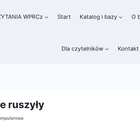
ZYTANIA WPRCz
Start
Katalog i bazy
O b
Dla czytelników
Kontakt
e ruszyły
omputerowa