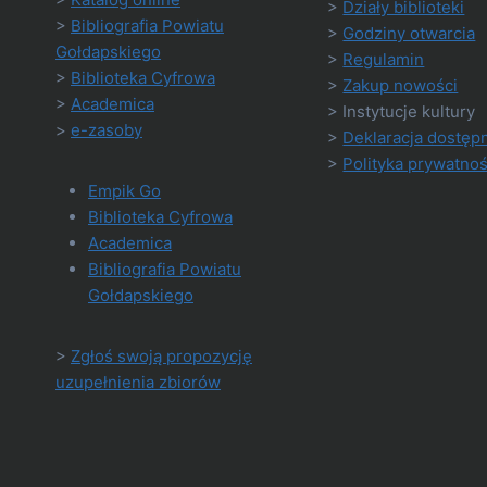
>
Działy biblioteki
>
Bibliografia Powiatu
>
Godziny otwarcia
Gołdapskiego
>
Regulamin
>
Biblioteka Cyfrowa
>
Zakup nowości
>
Academica
> Instytucje kultury
>
e-zasoby
>
Deklaracja dostęp
>
Polityka prywatnoś
Empik Go
Biblioteka Cyfrowa
Academica
Bibliografia Powiatu
Gołdapskiego
>
Zgłoś swoją propozycję
uzupełnienia zbiorów