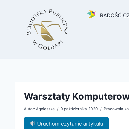
Przejdź
do
RADOŚĆ C
treści
Warsztaty Komputero
Autor:
Agnieszka
9 października 2020
Pracownia k
Uruchom czytanie artykułu