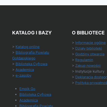
KATALOG I BAZY
O BIBLIOTECE
>
Informacje ogólne
>
Katalog online
>
Działy biblioteki
>
Bibliografia Powiatu
>
Godziny otwarcia
Gołdapskiego
>
Regulamin
>
Biblioteka Cyfrowa
>
Zakup nowości
>
Academica
> Instytucje kultury
>
e-zasoby
>
Deklaracja dostęp
>
Polityka prywatnoś
Empik Go
Biblioteka Cyfrowa
Academica
Bibliografia Powiatu