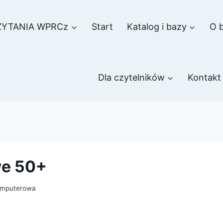
ZYTANIA WPRCz
Start
Katalog i bazy
O b
Dla czytelników
Kontakt
we 50+
omputerowa