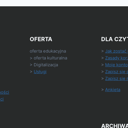
OFERTA
DLA CZY
oferta edukacyjna
>
Jak zostać
> oferta kulturalna
>
Zasady kor
> Digitalizacja
>
Moje konto
>
Usługi
>
Zapisz się 
>
Zapisz się 
>
Ankieta
ności
ci
ARCHIW