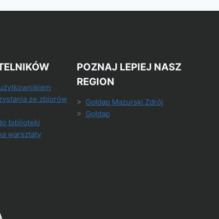
TELNIKÓW
POZNAJ LEPIEJ NASZ
REGION
 użytkownikiem
zystania ze zbiorów
>
Gołdap Mazurski Zdrój
>
Gołdap
do biblioteki
na warsztaty
A