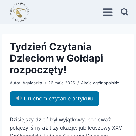
Przejdź
do
treści
Tydzień Czytania
Dzieciom w Gołdapi
rozpoczęty!
Autor:
Agnieszka
26 maja 2026
Akcje ogólnopolskie
Uruchom czytanie artykułu
Dzisiejszy dzień był wyjątkowy, ponieważ
połączyliśmy aż trzy okazje: jubileuszowy XXV
Ogólnopolski Tydzień Czytania Dzieciom