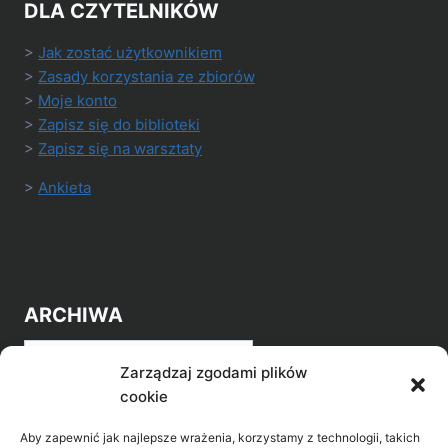
DLA CZYTELNIKÓW
>
Jak zostać użytkownikiem
>
Zasady korzystania ze zbiorów
>
Moje konto
>
Zapisz się do biblioteki
>
Zapisz się na warsztaty
>
Ankieta
ARCHIWA
Archiwa
Zarządzaj zgodami plików
cookie
Aby zapewnić jak najlepsze wrażenia, korzystamy z technologii, takich