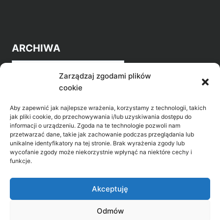
ARCHIWA
Archiwa
Zarządzaj zgodami plików
cookie
Aby zapewnić jak najlepsze wrażenia, korzystamy z technologii, takich
jak pliki cookie, do przechowywania i/lub uzyskiwania dostępu do
informacji o urządzeniu. Zgoda na te technologie pozwoli nam
przetwarzać dane, takie jak zachowanie podczas przeglądania lub
POZNAJ LEPIEJ NASZ REGION
unikalne identyfikatory na tej stronie. Brak wyrażenia zgody lub
wycofanie zgody może niekorzystnie wpłynąć na niektóre cechy i
>
Gołdap Mazurski Zdrój
funkcje.
>
Gołdap
Akceptuję
Odmów