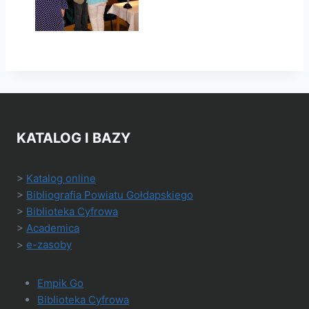
KATALOG I BAZY
>
Katalog online
>
Bibliografia Powiatu Gołdapskiego
>
Biblioteka Cyfrowa
>
Academica
>
e-zasoby
Empik Go
Biblioteka Cyfrowa