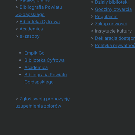
>
Działy biblioteki
>
Bibliografia Powiatu
>
Godziny otwarcia
Gołdapskiego
>
Regulamin
>
Biblioteka Cyfrowa
>
Zakup nowości
>
Academica
> Instytucje kultury
>
e-zasoby
>
Deklaracja dostęp
>
Polityka prywatnoś
Empik Go
Biblioteka Cyfrowa
Academica
Bibliografia Powiatu
Gołdapskiego
>
Zgłoś swoją propozycję
uzupełnienia zbiorów