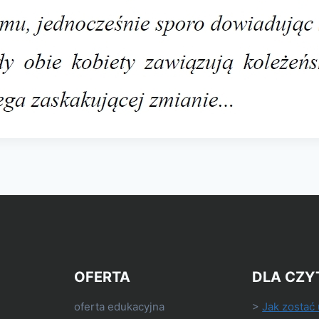
OFERTA
DLA CZY
oferta edukacyjna
>
Jak zostać