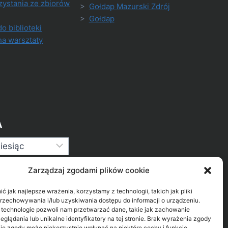
zystania ze zbiorów
>
Gołdap Mazurski Zdrój
>
Gołdap
do biblioteki
na warsztaty
A
Zarządzaj zgodami plików cookie
 jak najlepsze wrażenia, korzystamy z technologii, takich jak pliki
przechowywania i/lub uzyskiwania dostępu do informacji o urządzeniu.
 technologie pozwoli nam przetwarzać dane, takie jak zachowanie
eglądania lub unikalne identyfikatory na tej stronie. Brak wyrażenia zgody
ie zgody może niekorzystnie wpłynąć na niektóre cechy i funkcje.