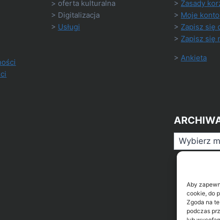
> oferta kulturalna
>
Zasady kor
> Digitalizacja
>
Moje konto
>
Usługi
>
Zapisz się 
>
Zapisz się 
>
Ankieta
ności
ci
ARCHIW
Archiwa
Aby zapewnić
cookie, do 
Zgoda na te
podczas prz
lub wycofan