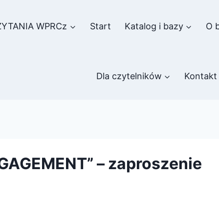
ZYTANIA WPRCz
Start
Katalog i bazy
O b
Dla czytelników
Kontakt
ENGAGEMENT” – zaproszenie