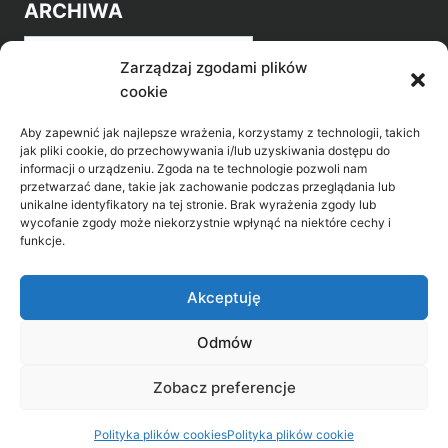
ARCHIWA
Archiwa
Zarządzaj zgodami plików
cookie
Aby zapewnić jak najlepsze wrażenia, korzystamy z technologii, takich
jak pliki cookie, do przechowywania i/lub uzyskiwania dostępu do
informacji o urządzeniu. Zgoda na te technologie pozwoli nam
przetwarzać dane, takie jak zachowanie podczas przeglądania lub
POZNAJ LEPIEJ NASZ REGION
unikalne identyfikatory na tej stronie. Brak wyrażenia zgody lub
wycofanie zgody może niekorzystnie wpłynąć na niektóre cechy i
>
Gołdap Mazurski Zdrój
funkcje.
>
Gołdap
Akceptuję
Odmów
Biblioteka Publiczna w Gołdapi, ul. Partyzantów
Zobacz preferencje
31, 19-500 Gołdap
Polityka plików cookies
Polityka plików cookie