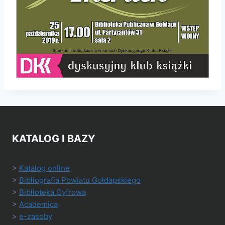
KATALOG I BAZY
>
Katalog online
>
Bibliografia Powiatu Gołdapskiego
>
Biblioteka Cyfrowa
>
Academica
>
e-zasoby