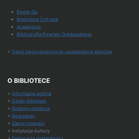
Empik Go
Biblioteka Cyfrowa
Academica
Bibliografia Powiatu Gołdapskiego
>
Zgłoś swoją propozycję uzupełnienia zbiorów
O BIBLIOTECE
>
Informacje ogólne
>
Działy biblioteki
>
Godziny otwarcia
>
Regulamin
>
Zakup nowości
> Instytucje kultury
>
Deklaracja dostępności