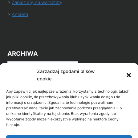
>
Zapisz się na warsztaty
>
Ankieta
ARCHIWA
Archiwa
Zarządzaj zgodami plików
cookie
Aby zapewnić jak najlepsze wrażenia, korzystamy z technologii, takich
jak pliki cookie, do przechowywania i/lub uzyskiwania dostępu do
informacji o urządzeniu. Zgoda na te technologie pozwoli nam
przetwarzać dane, takie jak zachowanie podczas przeglądania lub
POZNAJ LEPIEJ NASZ REGION
unikalne identyfikatory na tej stronie. Brak wyrażenia zgody lub
wycofanie zgody może niekorzystnie wpłynąć na niektóre cechy i
>
Gołdap Mazurski Zdrój
funkcje.
>
Gołdap