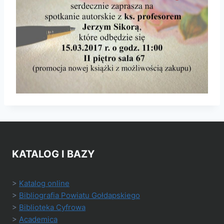
KATALOG I BAZY
>
Katalog online
>
Bibliografia Powiatu Gołdapskiego
>
Biblioteka Cyfrowa
>
Academica