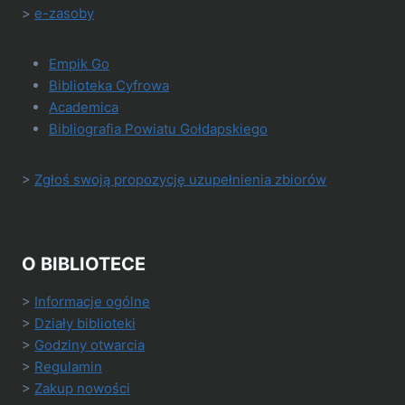
>
e-zasoby
Empik Go
Biblioteka Cyfrowa
Academica
Bibliografia Powiatu Gołdapskiego
>
Zgłoś swoją propozycję uzupełnienia zbiorów
O BIBLIOTECE
>
Informacje ogólne
>
Działy biblioteki
>
Godziny otwarcia
>
Regulamin
>
Zakup nowości