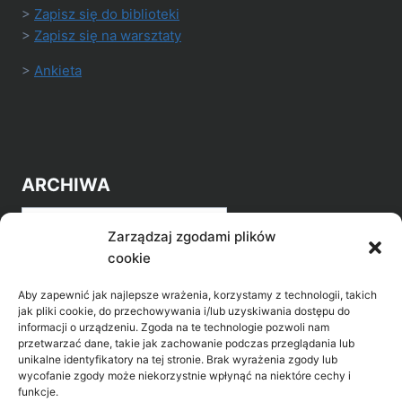
>
Zapisz się do biblioteki
>
Zapisz się na warsztaty
>
Ankieta
ARCHIWA
Archiwa
Zarządzaj zgodami plików
cookie
Aby zapewnić jak najlepsze wrażenia, korzystamy z technologii, takich
jak pliki cookie, do przechowywania i/lub uzyskiwania dostępu do
informacji o urządzeniu. Zgoda na te technologie pozwoli nam
przetwarzać dane, takie jak zachowanie podczas przeglądania lub
POZNAJ LEPIEJ NASZ REGION
unikalne identyfikatory na tej stronie. Brak wyrażenia zgody lub
wycofanie zgody może niekorzystnie wpłynąć na niektóre cechy i
>
Gołdap Mazurski Zdrój
funkcje.