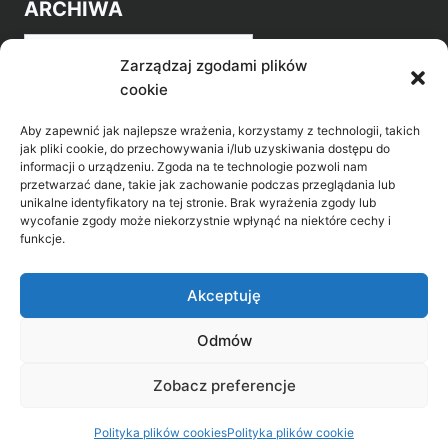
ARCHIWA
Archiwa
Zarządzaj zgodami plików
cookie
Aby zapewnić jak najlepsze wrażenia, korzystamy z technologii, takich
jak pliki cookie, do przechowywania i/lub uzyskiwania dostępu do
informacji o urządzeniu. Zgoda na te technologie pozwoli nam
przetwarzać dane, takie jak zachowanie podczas przeglądania lub
POZNAJ LEPIEJ NASZ REGION
unikalne identyfikatory na tej stronie. Brak wyrażenia zgody lub
wycofanie zgody może niekorzystnie wpłynąć na niektóre cechy i
>
Gołdap Mazurski Zdrój
funkcje.
>
Gołdap
Akceptuję
Odmów
Biblioteka Publiczna w Gołdapi, ul. Partyzantów
Zobacz preferencje
31, 19-500 Gołdap
Polityka plików cookies
Polityka plików cookie