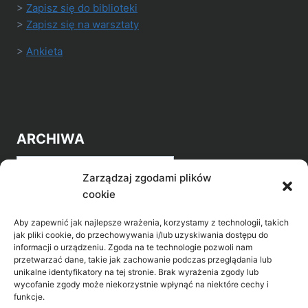
>
Zapisz się do biblioteki
>
Zapisz się na warsztaty
>
Ankieta
ARCHIWA
Archiwa
Zarządzaj zgodami plików
cookie
Aby zapewnić jak najlepsze wrażenia, korzystamy z technologii, takich
jak pliki cookie, do przechowywania i/lub uzyskiwania dostępu do
informacji o urządzeniu. Zgoda na te technologie pozwoli nam
przetwarzać dane, takie jak zachowanie podczas przeglądania lub
POZNAJ LEPIEJ NASZ REGION
unikalne identyfikatory na tej stronie. Brak wyrażenia zgody lub
wycofanie zgody może niekorzystnie wpłynąć na niektóre cechy i
>
Gołdap Mazurski Zdrój
funkcje.