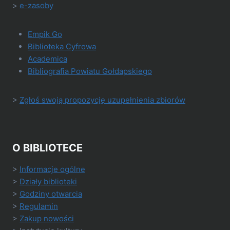
>
e-zasoby
Empik Go
Biblioteka Cyfrowa
Academica
Bibliografia Powiatu Gołdapskiego
>
Zgłoś swoją propozycję uzupełnienia zbiorów
O BIBLIOTECE
>
Informacje ogólne
>
Działy biblioteki
>
Godziny otwarcia
>
Regulamin
>
Zakup nowości