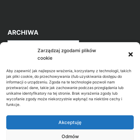
ARCHIWA
Archiwa
Zarządzaj zgodami plików
cookie
Aby zapewnić jak najlepsze wrażenia, korzystamy z technologii, takich
jak pliki cookie, do przechowywania i/lub uzyskiwania dostępu do
informacji o urządzeniu. Zgoda na te technologie pozwoli nam
przetwarzać dane, takie jak zachowanie podczas przeglądania lub
POZNAJ LEPIEJ NASZ REGION
unikalne identyfikatory na tej stronie. Brak wyrażenia zgody lub
wycofanie zgody może niekorzystnie wpłynąć na niektóre cechy i
>
Gołdap Mazurski Zdrój
funkcje.
>
Gołdap
Akceptuję
Odmów