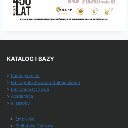
KATALOG I BAZY
>
Katalog online
>
Bibliografia Powiatu Gołdapskiego
>
Biblioteka Cyfrowa
>
Academica
>
e-zasoby
Empik Go
Biblioteka Cyfrowa