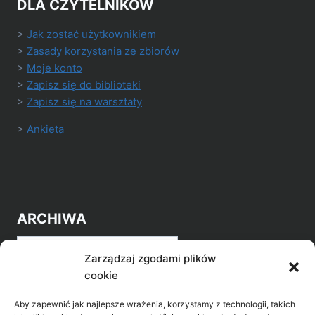
DLA CZYTELNIKÓW
>
Jak zostać użytkownikiem
>
Zasady korzystania ze zbiorów
>
Moje konto
>
Zapisz się do biblioteki
>
Zapisz się na warsztaty
>
Ankieta
ARCHIWA
Archiwa
Zarządzaj zgodami plików
cookie
Aby zapewnić jak najlepsze wrażenia, korzystamy z technologii, takich