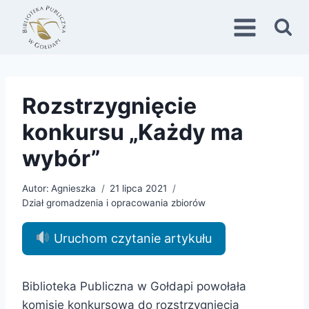
Przejdź
do
treści
Rozstrzygnięcie
konkursu „Każdy ma
wybór”
Autor:
Agnieszka
21 lipca 2021
Dział gromadzenia i opracowania zbiorów
Uruchom czytanie artykułu
Biblioteka Publiczna w Gołdapi powołała
komisję konkursową do rozstrzygnięcia