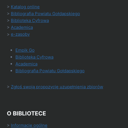
>
Katalog online
>
Bibliografia Powiatu Gołdapskiego
>
Biblioteka Cyfrowa
>
Academica
>
e-zasoby
Empik Go
Biblioteka Cyfrowa
Academica
Bibliografia Powiatu Gołdapskiego
>
Zgłoś swoją propozycję uzupełnienia zbiorów
O BIBLIOTECE
>
Informacje ogólne