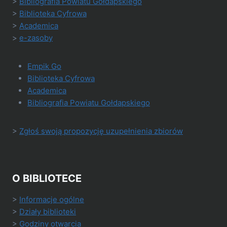
>
Bibliografia Powiatu Gołdapskiego
>
Biblioteka Cyfrowa
>
Academica
>
e-zasoby
Empik Go
Biblioteka Cyfrowa
Academica
Bibliografia Powiatu Gołdapskiego
>
Zgłoś swoją propozycję uzupełnienia zbiorów
O BIBLIOTECE
>
Informacje ogólne
>
Działy biblioteki
>
Godziny otwarcia