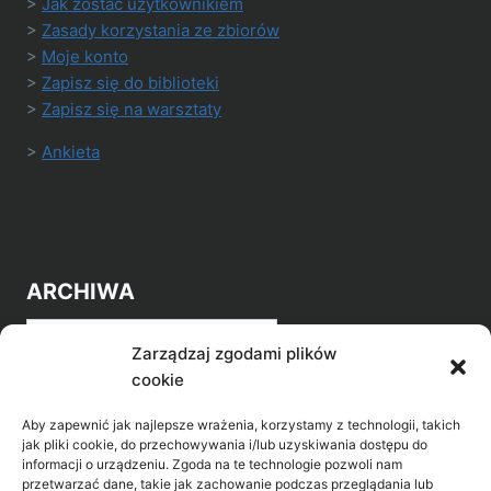
>
Jak zostać użytkownikiem
>
Zasady korzystania ze zbiorów
>
Moje konto
>
Zapisz się do biblioteki
>
Zapisz się na warsztaty
>
Ankieta
ARCHIWA
Archiwa
Zarządzaj zgodami plików
cookie
Aby zapewnić jak najlepsze wrażenia, korzystamy z technologii, takich
jak pliki cookie, do przechowywania i/lub uzyskiwania dostępu do
informacji o urządzeniu. Zgoda na te technologie pozwoli nam
przetwarzać dane, takie jak zachowanie podczas przeglądania lub