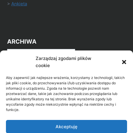
>
Ankieta
ARCHIWA
Archiwa
Zarządzaj zgodami plików
cookie
Aby zapewnić jak najlepsze wrażenia, korzystamy z technologii, takich
jak pliki cookie, do przechowywania i/lub uzyskiwania dostępu do
informacji o urządzeniu. Zgoda na te technologie pozwoli nam
przetwarzać dane, takie jak zachowanie podczas przeglądania lub
POZNAJ LEPIEJ NASZ REGION
unikalne identyfikatory na tej stronie. Brak wyrażenia zgody lub
wycofanie zgody może niekorzystnie wpłynąć na niektóre cechy i
>
Gołdap Mazurski Zdrój
funkcje.
>
Gołdap
Akceptuję