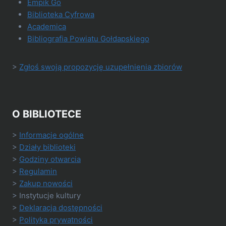
Empik Go
Biblioteka Cyfrowa
Academica
Bibliografia Powiatu Gołdapskiego
>
Zgłoś swoją propozycję uzupełnienia zbiorów
O BIBLIOTECE
>
Informacje ogólne
>
Działy biblioteki
>
Godziny otwarcia
>
Regulamin
>
Zakup nowości
> Instytucje kultury
>
Deklaracja dostępności
>
Polityka prywatności