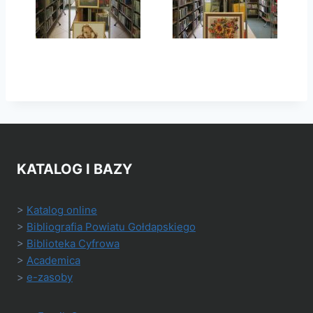
KATALOG I BAZY
>
Katalog online
>
Bibliografia Powiatu Gołdapskiego
>
Biblioteka Cyfrowa
>
Academica
>
e-zasoby