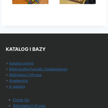
KATALOG I BAZY
>
Katalog online
>
Bibliografia Powiatu Gołdapskiego
>
Biblioteka Cyfrowa
>
Academica
>
e-zasoby
Empik Go
Biblioteka Cyfrowa