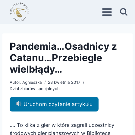
Przejdź
do
treści
Pandemia…Osadnicy z
Catanu…Przebiegłe
wielbłądy…
Autor:
Agnieszka
28 kwietnia 2017
Dział zbiorów specjalnych
Uruchom czytanie artykułu
…. To kilka z gier w które zagrali uczestnicy
środowych gier planszowych w Bibliotece