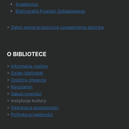
Academica
Bibliografia Powiatu Gołdapskiego
>
Zgłoś swoją propozycję uzupełnienia zbiorów
O BIBLIOTECE
>
Informacje ogólne
>
Działy biblioteki
>
Godziny otwarcia
>
Regulamin
>
Zakup nowości
> Instytucje kultury
>
Deklaracja dostępności
>
Polityka prywatności