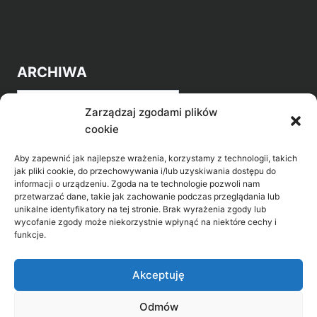
ARCHIWA
Archiwa
Zarządzaj zgodami plików
cookie
Aby zapewnić jak najlepsze wrażenia, korzystamy z technologii, takich
jak pliki cookie, do przechowywania i/lub uzyskiwania dostępu do
informacji o urządzeniu. Zgoda na te technologie pozwoli nam
przetwarzać dane, takie jak zachowanie podczas przeglądania lub
POZNAJ LEPIEJ NASZ REGION
unikalne identyfikatory na tej stronie. Brak wyrażenia zgody lub
wycofanie zgody może niekorzystnie wpłynąć na niektóre cechy i
>
Gołdap Mazurski Zdrój
funkcje.
>
Gołdap
Akceptuję
Odmów