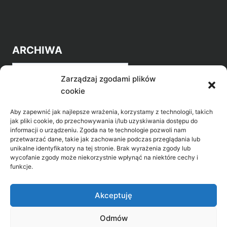
ARCHIWA
Archiwa
Zarządzaj zgodami plików
cookie
Aby zapewnić jak najlepsze wrażenia, korzystamy z technologii, takich
jak pliki cookie, do przechowywania i/lub uzyskiwania dostępu do
informacji o urządzeniu. Zgoda na te technologie pozwoli nam
przetwarzać dane, takie jak zachowanie podczas przeglądania lub
POZNAJ LEPIEJ NASZ REGION
unikalne identyfikatory na tej stronie. Brak wyrażenia zgody lub
wycofanie zgody może niekorzystnie wpłynąć na niektóre cechy i
>
Gołdap Mazurski Zdrój
funkcje.
>
Gołdap
Akceptuję
Odmów