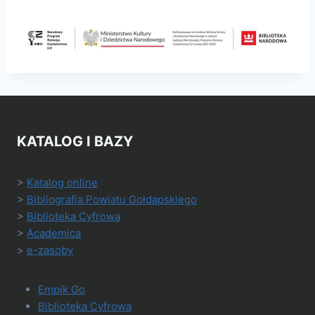
KATALOG I BAZY
>
Katalog online
>
Bibliografia Powiatu Gołdapskiego
>
Biblioteka Cyfrowa
>
Academica
>
e-zasoby
Empik Go
Biblioteka Cyfrowa