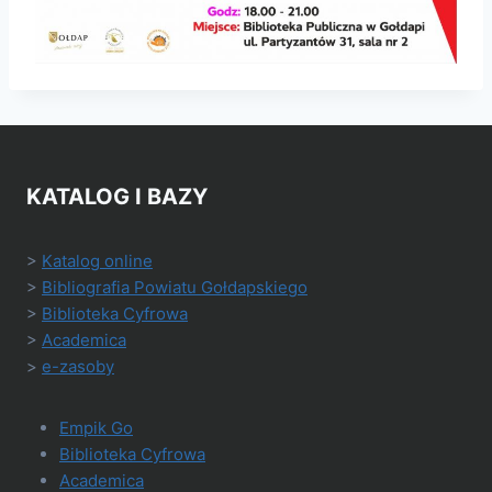
KATALOG I BAZY
>
Katalog online
>
Bibliografia Powiatu Gołdapskiego
>
Biblioteka Cyfrowa
>
Academica
>
e-zasoby
Empik Go
Biblioteka Cyfrowa
Academica