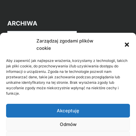
ARCHIWA
Archiwa
Zarządzaj zgodami plików
cookie
Aby zapewnić jak najlepsze wrażenia, korzystamy z technologii, takich
jak pliki cookie, do przechowywania i/lub uzyskiwania dostępu do
informacji o urządzeniu. Zgoda na te technologie pozwoli nam
przetwarzać dane, takie jak zachowanie podczas przeglądania lub
POZNAJ LEPIEJ NASZ REGION
unikalne identyfikatory na tej stronie. Brak wyrażenia zgody lub
wycofanie zgody może niekorzystnie wpłynąć na niektóre cechy i
>
Gołdap Mazurski Zdrój
funkcje.
>
Gołdap
Akceptuję
Odmów
Biblioteka Publiczna w Gołdapi, ul. Partyzantów