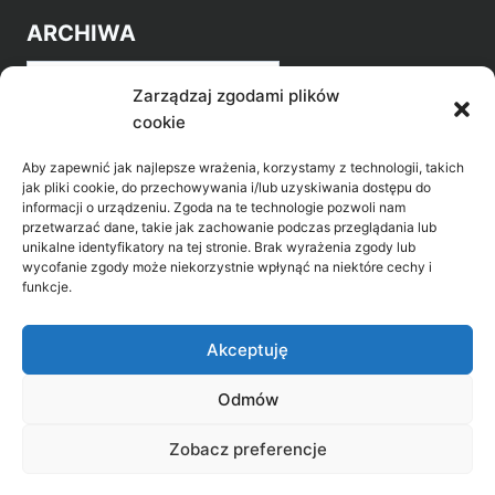
ARCHIWA
Archiwa
Zarządzaj zgodami plików
cookie
Aby zapewnić jak najlepsze wrażenia, korzystamy z technologii, takich
jak pliki cookie, do przechowywania i/lub uzyskiwania dostępu do
informacji o urządzeniu. Zgoda na te technologie pozwoli nam
przetwarzać dane, takie jak zachowanie podczas przeglądania lub
POZNAJ LEPIEJ NASZ REGION
unikalne identyfikatory na tej stronie. Brak wyrażenia zgody lub
wycofanie zgody może niekorzystnie wpłynąć na niektóre cechy i
>
Gołdap Mazurski Zdrój
funkcje.
>
Gołdap
Akceptuję
Odmów
Biblioteka Publiczna w Gołdapi, ul. Partyzantów
Zobacz preferencje
31, 19-500 Gołdap