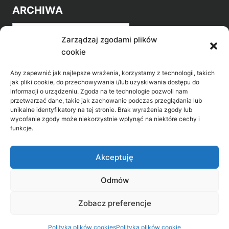
ARCHIWA
Archiwa
Zarządzaj zgodami plików
cookie
Aby zapewnić jak najlepsze wrażenia, korzystamy z technologii, takich
jak pliki cookie, do przechowywania i/lub uzyskiwania dostępu do
informacji o urządzeniu. Zgoda na te technologie pozwoli nam
przetwarzać dane, takie jak zachowanie podczas przeglądania lub
POZNAJ LEPIEJ NASZ REGION
unikalne identyfikatory na tej stronie. Brak wyrażenia zgody lub
wycofanie zgody może niekorzystnie wpłynąć na niektóre cechy i
>
Gołdap Mazurski Zdrój
funkcje.
>
Gołdap
Akceptuję
Odmów
Biblioteka Publiczna w Gołdapi, ul. Partyzantów
Zobacz preferencje
31, 19-500 Gołdap
Polityka plików cookies
Polityka plików cookie