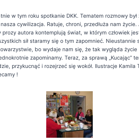
tatnie w tym roku spotkanie DKK. Tematem rozmowy był 
a nasza cywilizacja. Ratuje, chroni, przedłuża nam życi
 prozy autora kontemplują świat, w którym człowiek jes
szystkich sił staramy się o tym zapomnieć. Nieustannie
towarzystwie, bo wydaje nam się, że tak wygląda życie
ejednokrotnie zapominamy. Teraz, za sprawą „Kucając” t
ie, przykucnąć i rozejrzeć się wokół. Ilustracje Kamila
ecamy !