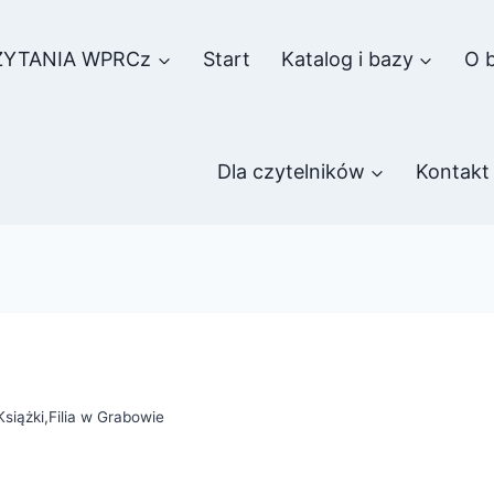
ZYTANIA WPRCz
Start
Katalog i bazy
O b
Dla czytelników
Kontakt
Książki
,
Filia w Grabowie