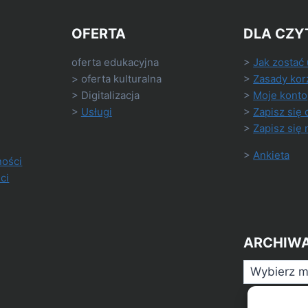
OFERTA
DLA CZY
oferta edukacyjna
>
Jak zostać
> oferta kulturalna
>
Zasady kor
> Digitalizacja
>
Moje konto
>
Usługi
>
Zapisz się 
>
Zapisz się 
>
Ankieta
ności
ci
ARCHIW
Archiwa