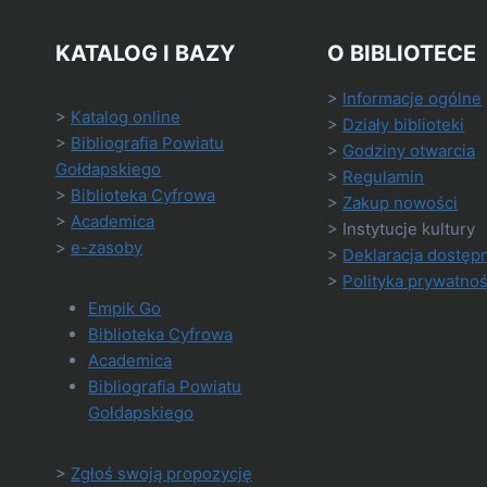
KATALOG I BAZY
O BIBLIOTECE
>
Informacje ogólne
>
Katalog online
>
Działy biblioteki
>
Bibliografia Powiatu
>
Godziny otwarcia
Gołdapskiego
>
Regulamin
>
Biblioteka Cyfrowa
>
Zakup nowości
>
Academica
> Instytucje kultury
>
e-zasoby
>
Deklaracja dostęp
>
Polityka prywatnoś
Empik Go
Biblioteka Cyfrowa
Academica
Bibliografia Powiatu
Gołdapskiego
>
Zgłoś swoją propozycję