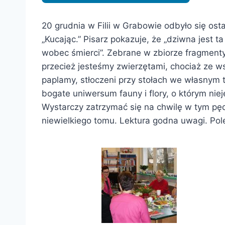
20 grudnia w Filii w Grabowie odbyło się os
„Kucając.” Pisarz pokazuje, że „dziwna jest t
wobec śmierci”. Zebrane w zbiorze fragmenty
przecież jesteśmy zwierzętami, chociaż ze w
paplamy, stłoczeni przy stołach we własnym 
bogate uniwersum fauny i flory, o którym ni
Wystarczy zatrzymać się na chwilę w tym pędz
niewielkiego tomu. Lektura godna uwagi. Pol