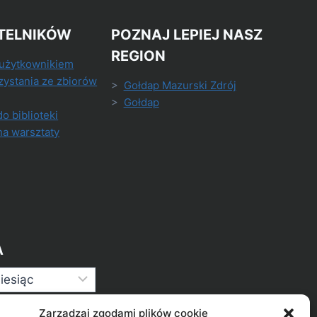
TELNIKÓW
POZNAJ LEPIEJ NASZ
REGION
 użytkownikiem
zystania ze zbiorów
>
Gołdap Mazurski Zdrój
>
Gołdap
do biblioteki
na warsztaty
A
Zarządzaj zgodami plików cookie