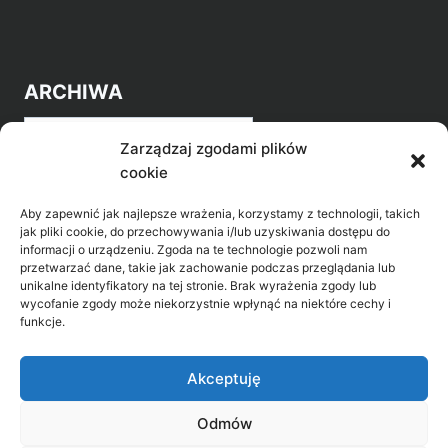
ARCHIWA
Archiwa
Zarządzaj zgodami plików
cookie
Aby zapewnić jak najlepsze wrażenia, korzystamy z technologii, takich
jak pliki cookie, do przechowywania i/lub uzyskiwania dostępu do
informacji o urządzeniu. Zgoda na te technologie pozwoli nam
przetwarzać dane, takie jak zachowanie podczas przeglądania lub
POZNAJ LEPIEJ NASZ REGION
unikalne identyfikatory na tej stronie. Brak wyrażenia zgody lub
wycofanie zgody może niekorzystnie wpłynąć na niektóre cechy i
>
Gołdap Mazurski Zdrój
funkcje.
>
Gołdap
Akceptuję
Odmów