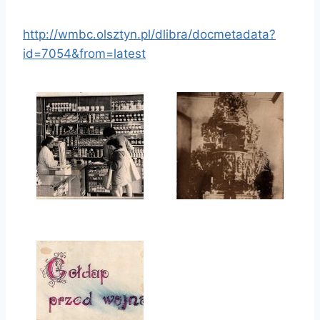
http://wmbc.olsztyn.pl/dlibra/docmetadata?
id=7054&from=latest