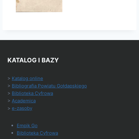
KATALOG I BAZY
>
Katalog online
>
Bibliografia Powiatu Gołdapskiego
>
Biblioteka Cyfrowa
>
Academica
>
e-zasoby
Empik Go
Biblioteka Cyfrowa