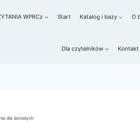
ZYTANIA WPRCz
Start
Katalog i bazy
O b
Dla czytelników
Kontakt
ia dla dorosłych