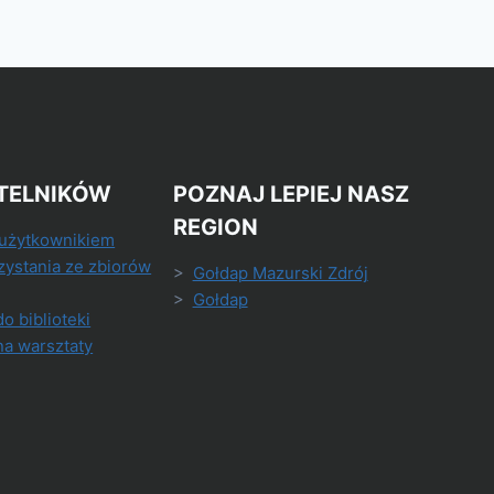
TELNIKÓW
POZNAJ LEPIEJ NASZ
REGION
 użytkownikiem
zystania ze zbiorów
>
Gołdap Mazurski Zdrój
>
Gołdap
do biblioteki
na warsztaty