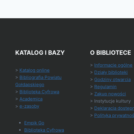
KATALOG I BAZY
O BIBLIOTECE
>
Informacje ogólne
>
Katalog online
>
Działy biblioteki
>
Bibliografia Powiatu
>
Godziny otwarcia
Gołdapskiego
>
Regulamin
>
Biblioteka Cyfrowa
>
Zakup nowości
>
Academica
> Instytucje kultury
>
e-zasoby
>
Deklaracja dostęp
>
Polityka prywatnoś
Empik Go
Biblioteka Cyfrowa