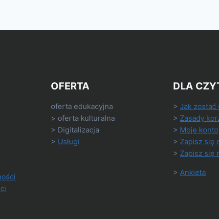
OFERTA
DLA CZY
oferta edukacyjna
>
Jak zostać
> oferta kulturalna
>
Zasady kor
> Digitalizacja
>
Moje konto
>
Usługi
>
Zapisz się 
>
Zapisz się 
>
Ankieta
ności
ci