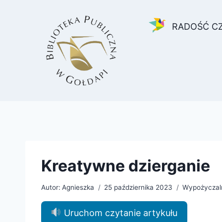
Przejdź
do
RADOŚĆ C
treści
Kreatywne dzierganie
Autor:
Agnieszka
25 października 2023
Wypożyczaln
Uruchom czytanie artykułu