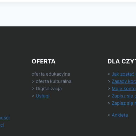
OFERTA
DLA CZY
oferta edukacyjna
>
Jak zostać
> oferta kulturalna
>
Zasady kor
> Digitalizacja
>
Moje konto
>
Usługi
>
Zapisz się 
>
Zapisz się 
>
Ankieta
ności
ci