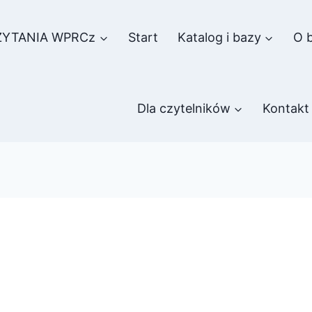
ZYTANIA WPRCz
Start
Katalog i bazy
O b
Dla czytelników
Kontakt