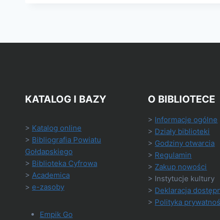
KATALOG I BAZY
O BIBLIOTECE
>
Informacje ogólne
>
Katalog online
>
Działy biblioteki
>
Bibliografia Powiatu
>
Godziny otwarcia
Gołdapskiego
>
Regulamin
>
Biblioteka Cyfrowa
>
Zakup nowości
>
Academica
> Instytucje kultury
>
e-zasoby
>
Deklaracja dostęp
>
Polityka prywatnoś
Empik Go