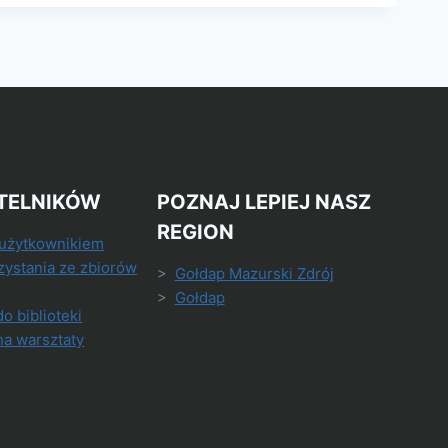
TELNIKÓW
POZNAJ LEPIEJ NASZ
REGION
 użytkownikiem
zystania ze zbiorów
>
Gołdap Mazurski Zdrój
>
Gołdap
do biblioteki
na warsztaty