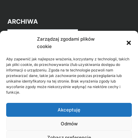
ARCHIWA
Archiwa
Zarządzaj zgodami plików
cookie
Aby zapewnić jak najlepsze wrażenia, korzystamy z technologii, takich
jak pliki cookie, do przechowywania i/lub uzyskiwania dostępu do
informacji o urządzeniu. Zgoda na te technologie pozwoli nam
przetwarzać dane, takie jak zachowanie podczas przeglądania lub
POZNAJ LEPIEJ NASZ REGION
unikalne identyfikatory na tej stronie. Brak wyrażenia zgody lub
wycofanie zgody może niekorzystnie wpłynąć na niektóre cechy i
>
Gołdap Mazurski Zdrój
funkcje.
>
Gołdap
Akceptuję
Odmów
Biblioteka Publiczna w Gołdapi, ul. Partyzantów
Zobacz preferencje