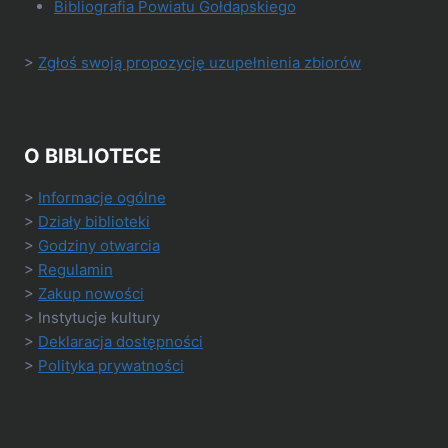
Bibliografia Powiatu Gołdapskiego
>
Zgłoś swoją propozycję uzupełnienia zbiorów
O BIBLIOTECE
>
Informacje ogólne
>
Działy biblioteki
>
Godziny otwarcia
>
Regulamin
>
Zakup nowości
> Instytucje kultury
>
Deklaracja dostępności
>
Polityka prywatności