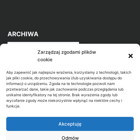
ARCHIWA
Archiwa
Zarządzaj zgodami plików
cookie
Aby zapewnić jak najlepsze wrażenia, korzystamy z technologii, takich
jak pliki cookie, do przechowywania i/lub uzyskiwania dostępu do
informacji o urządzeniu. Zgoda na te technologie pozwoli nam
przetwarzać dane, takie jak zachowanie podczas przeglądania lub
POZNAJ LEPIEJ NASZ REGION
unikalne identyfikatory na tej stronie. Brak wyrażenia zgody lub
wycofanie zgody może niekorzystnie wpłynąć na niektóre cechy i
>
Gołdap Mazurski Zdrój
funkcje.
>
Gołdap
Akceptuję
Odmów