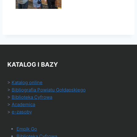
KATALOG I BAZY
>
Katalog online
>
Bibliografia Powiatu Gołdapskiego
>
Biblioteka Cyfrowa
>
Academica
>
e-zasoby
Empik Go
Biblioteka Cyfrowa